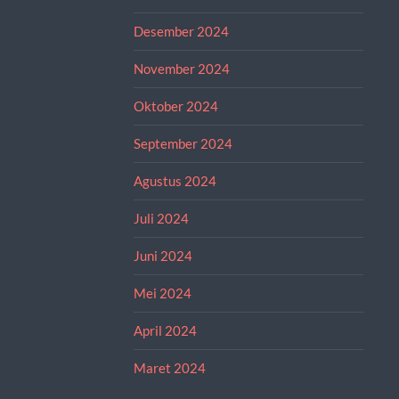
Desember 2024
November 2024
Oktober 2024
September 2024
Agustus 2024
Juli 2024
Juni 2024
Mei 2024
April 2024
Maret 2024