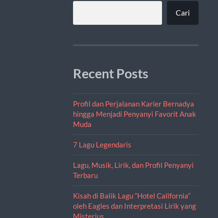
Cari
Recent Posts
Profil dan Perjalanan Karier Bernadya
hingga Menjadi Penyanyi Favorit Anak
Muda
7 Lagu Legendaris
Lagu, Musik, Lirik, dan Profil Penyanyi
Terbaru
Kisah di Balik Lagu “Hotel California”
oleh Eagles dan Interpretasi Lirik yang
Misterius