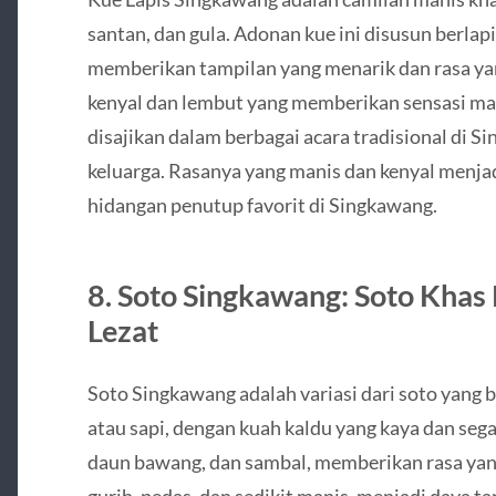
santan, dan gula. Adonan kue ini disusun berla
memberikan tampilan yang menarik dan rasa yan
kenyal dan lembut yang memberikan sensasi mak
disajikan dalam berbagai acara tradisional di S
keluarga. Rasanya yang manis dan kenyal menjad
hidangan penutup favorit di Singkawang.
8.
Soto Singkawang: Soto Khas
Lezat
Soto Singkawang adalah variasi dari soto yan
atau sapi, dengan kuah kaldu yang kaya dan segar
daun bawang, dan sambal, memberikan rasa yan