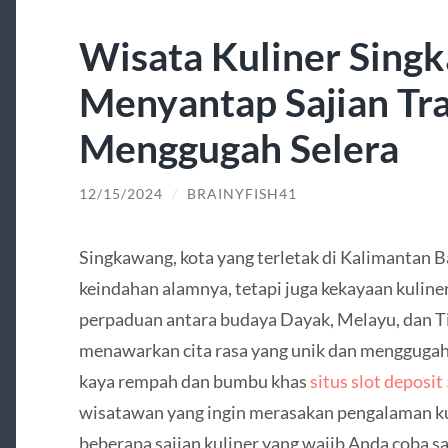
Wisata Kuliner Sing
Menyantap Sajian Tra
Menggugah Selera
12/15/2024
/
BRAINYFISH41
Singkawang, kota yang terletak di Kalimantan Ba
keindahan alamnya, tetapi juga kekayaan kuline
perpaduan antara budaya Dayak, Melayu, dan T
menawarkan cita rasa yang unik dan menggugah 
kaya rempah dan bumbu khas
situs slot deposit 
wisatawan yang ingin merasakan pengalaman kul
beberapa sajian kuliner yang wajib Anda coba s