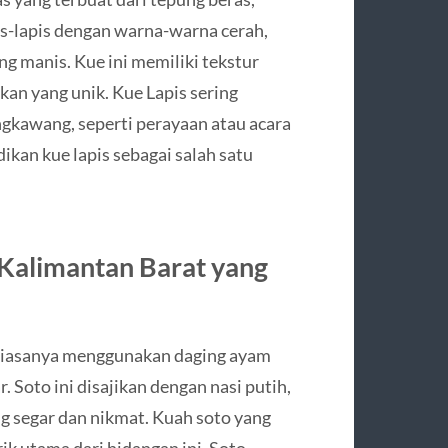
pis-lapis dengan warna-warna cerah,
g manis. Kue ini memiliki tekstur
an yang unik. Kue Lapis sering
ingkawang, seperti perayaan atau acara
ikan kue lapis sebagai salah satu
 Kalimantan Barat yang
g biasanya menggunakan daging ayam
. Soto ini disajikan dengan nasi putih,
g segar dan nikmat. Kuah soto yang