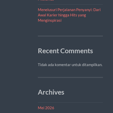
Menelusuri Perjalanan Penyanyi: Dari
Awal Karier hingga Hits yang
Menginspirasi
Recent Comments
Tidak ada komentar untuk ditampilkan.
Archives
Mei 2026