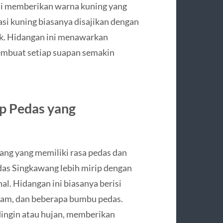
ini memberikan warna kuning yang
i kuning biasanya disajikan dengan
puk. Hidangan ini menawarkan
membuat setiap suapan semakin
p Pedas yang
ang yang memiliki rasa pedas dan
das Singkawang lebih mirip dengan
l. Hidangan ini biasanya berisi
ayam, dan beberapa bumbu pedas.
dingin atau hujan, memberikan