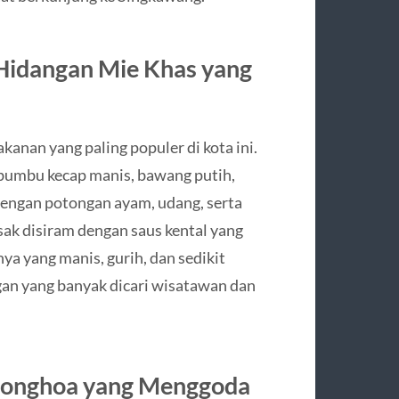
Hidangan Mie Khas yang
anan yang paling populer di kota ini.
 bumbu kecap manis, bawang putih,
dengan potongan ayam, udang, serta
sak disiram dengan saus kental yang
ya yang manis, gurih, dan sedikit
an yang banyak dicari wisatawan dan
Tionghoa yang Menggoda