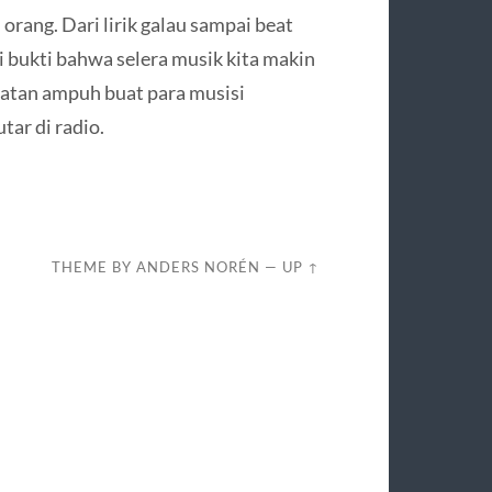
ang. Dari lirik galau sampai beat
di bukti bahwa selera musik kita makin
mbatan ampuh buat para musisi
ar di radio.
THEME BY
ANDERS NORÉN
—
UP ↑