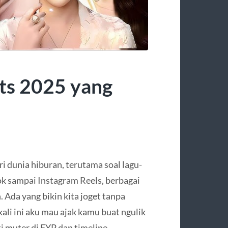
its 2025 yang
i dunia hiburan, terutama soal lagu-
Tok sampai Instagram Reels, berbagai
 Ada yang bikin kita joget tanpa
kali ini aku mau ajak kamu buat ngulik
i muter di FYP dan timeline.