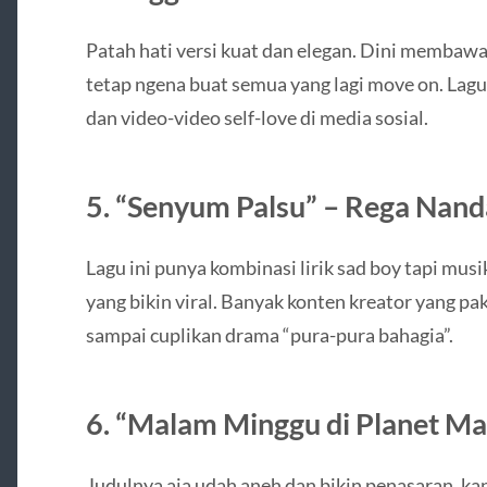
Patah hati versi kuat dan elegan. Dini membawa
tetap ngena buat semua yang lagi move on. Lagu 
dan video-video self-love di media sosial.
5.
“Senyum Palsu” – Rega Nand
Lagu ini punya kombinasi lirik sad boy tapi musi
yang bikin viral. Banyak konten kreator yang pak
sampai cuplikan drama “pura-pura bahagia”.
6.
“Malam Minggu di Planet Mar
Judulnya aja udah aneh dan bikin penasaran, ka