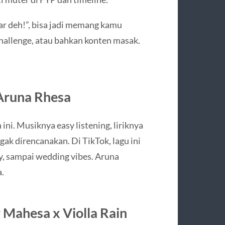
ar deh!”, bisa jadi memang kamu
challenge, atau bahkan konten masak.
 Aruna Rhesa
ini. Musiknya easy listening, liriknya
gak direncanakan. Di TikTok, lagu ini
ey, sampai wedding vibes. Aruna
.
 Mahesa x Violla Rain