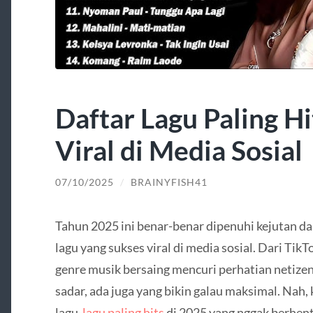
Daftar Lagu Paling H
Viral di Media Sosial
07/10/2025
/
BRAINYFISH41
Tahun 2025 ini benar-benar dipenuhi kejutan dar
lagu yang sukses viral di media sosial. Dari Tik
genre musik bersaing mencuri perhatian netizen.
sadar, ada juga yang bikin galau maksimal. Nah, 
lagu-
lagu paling hits
di 2025 yang nggak berhent