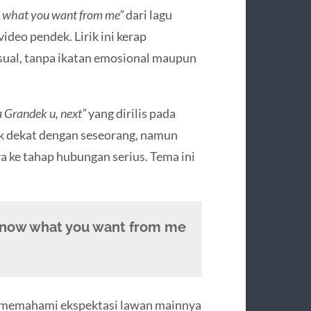
 what you want from me”
dari lagu
video pendek. Lirik ini kerap
al, tanpa ikatan emosional maupun
 Grandek u, next”
yang dirilis pada
uk dekat dengan seseorang, namun
 ke tahap hubungan serius. Tema ini
 know what you want from me
 memahami ekspektasi lawan mainnya