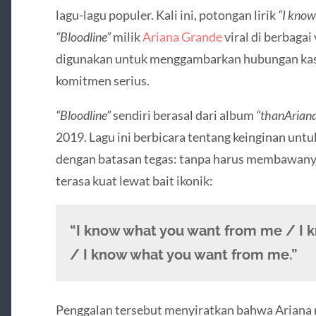
lagu-lagu populer. Kali ini, potongan lirik
“I know
“Bloodline”
milik
Ariana Grande
viral di berbagai 
digunakan untuk menggambarkan hubungan kasu
komitmen serius.
“Bloodline”
sendiri berasal dari album
“thanAriana
2019. Lagu ini berbicara tentang keinginan unt
dengan batasan tegas: tanpa harus membawanya
terasa kuat lewat bait ikonik:
“I know what you want from me / I
/ I know what you want from me.”
Penggalan tersebut menyiratkan bahwa Ariana