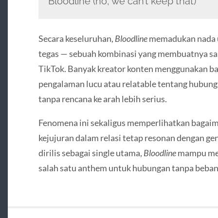
Bloodline (no, we can’t keep that)
Secara keseluruhan,
Bloodline
memadukan nada up
tegas — sebuah kombinasi yang membuatnya sang
TikTok. Banyak kreator konten menggunakan ba
pengalaman lucu atau relatable tentang hubung
tanpa rencana ke arah lebih serius.
Fenomena ini sekaligus memperlihatkan bagai
kejujuran dalam relasi tetap resonan dengan ge
dirilis sebagai single utama,
Bloodline
mampu men
salah satu anthem untuk hubungan tanpa beban