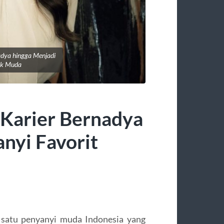
nadya hingga Menjadi
ak Muda
n Karier Bernadya
nyi Favorit
satu penyanyi muda Indonesia yang