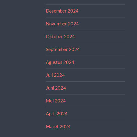
Desember 2024
November 2024
Oktober 2024
September 2024
Agustus 2024
Juli 2024
Juni 2024
Mei 2024
April 2024
Maret 2024