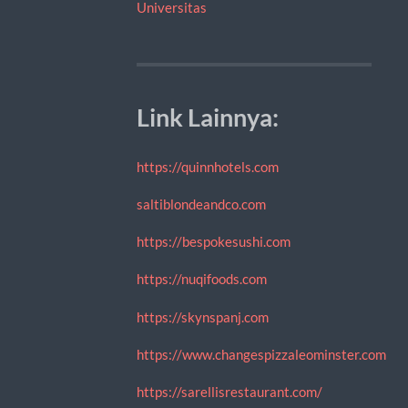
Universitas
Link Lainnya:
https://quinnhotels.com
saltiblondeandco.com
https://bespokesushi.com
https://nuqifoods.com
https://skynspanj.com
https://www.changespizzaleominster.com
https://sarellisrestaurant.com/