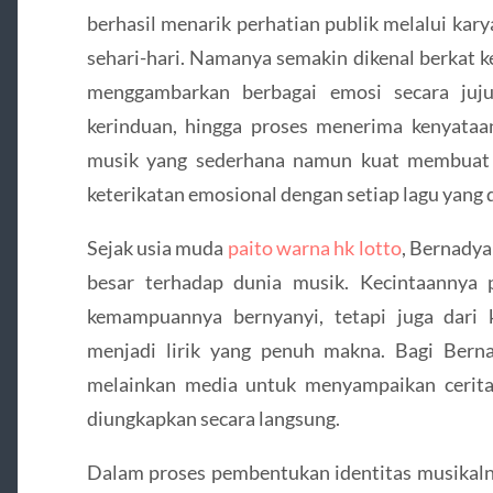
berhasil menarik perhatian publik melalui kar
sehari-hari. Namanya semakin dikenal berkat
menggambarkan berbagai emosi secara jujur
kerinduan, hingga proses menerima kenyata
musik yang sederhana namun kuat membuat 
keterikatan emosional dengan setiap lagu yang
Sejak usia muda
paito warna hk lotto
, Bernadya
besar terhadap dunia musik. Kecintaannya p
kemampuannya bernyanyi, tetapi juga dari
menjadi lirik yang penuh makna. Bagi Bern
melainkan media untuk menyampaikan cerita
diungkapkan secara langsung.
Dalam proses pembentukan identitas musikaln