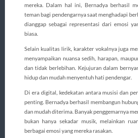
mereka. Dalam hal ini, Bernadya berhasil m
teman bagi pendengarnya saat menghadapi berb
dianggap sebagai representasi dari emosi yan
biasa.
Selain kualitas lirik, karakter vokalnya juga m
menyampaikan nuansa sedih, harapan, maupun
dan tidak berlebihan. Kejujuran dalam bernya
hidup dan mudah menyentuh hati pendengar.
Di era digital, kedekatan antara musisi dan 
penting. Bernadya berhasil membangun hubunga
dan mudah diterima. Banyak penggemarnya mer
bukan hanya sekadar musik, melainkan ru
berbagai emosi yang mereka rasakan.