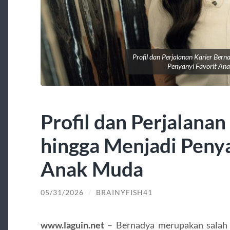
Profil dan Perjalanan Karier Ber
Penyanyi Favorit An
Profil dan Perjalana
hingga Menjadi Penya
Anak Muda
05/31/2026
/
BRAINYFISH41
www.laguin.net
– Bernadya merupakan salah 