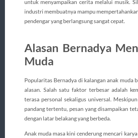
untuk menyampaikan cerita melalui musik. S
industri membuatnya mampu mempertahankan re
pendengar yang berlangsung sangat cepat.
Alasan Bernadya Menj
Muda
Popularitas Bernadya di kalangan anak muda b
alasan. Salah satu faktor terbesar adalah 
terasa personal sekaligus universal. Meskipu
pandang tertentu, pesan yang disampaikan tet
dengan latar belakang yang berbeda.
Anak muda masa kini cenderung mencari karya