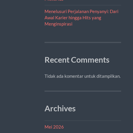
Menelusuri Perjalanan Penyanyi: Dari
Awal Karier hingga Hits yang
Menginspirasi
Recent Comments
Tidak ada komentar untuk ditampilkan.
Archives
Mei 2026