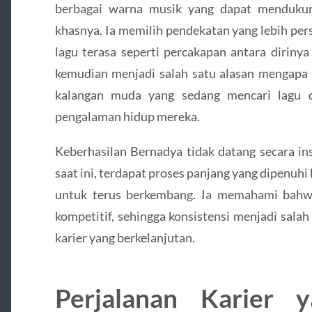
berbagai warna musik yang dapat mendukung
khasnya. Ia memilih pendekatan yang lebih per
lagu terasa seperti percakapan antara diriny
kemudian menjadi salah satu alasan mengapa 
kalangan muda yang sedang mencari lagu 
pengalaman hidup mereka.
Keberhasilan Bernadya tidak datang secara ins
saat ini, terdapat proses panjang yang dipenuhi
untuk terus berkembang. Ia memahami bahwa
kompetitif, sehingga konsistensi menjadi sal
karier yang berkelanjutan.
Perjalanan Karier