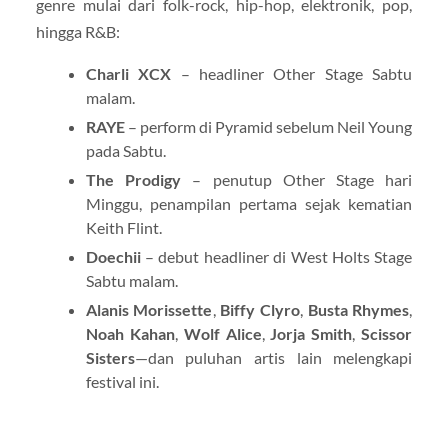
genre mulai dari folk-rock, hip-hop, elektronik, pop,
hingga R&B:
Charli XCX
– headliner Other Stage Sabtu
malam.
RAYE
– perform di Pyramid sebelum Neil Young
pada Sabtu.
The Prodigy
– penutup Other Stage hari
Minggu, penampilan pertama sejak kematian
Keith Flint.
Doechii
– debut headliner di West Holts Stage
Sabtu malam.
Alanis Morissette
,
Biffy Clyro
,
Busta Rhymes
,
Noah Kahan
,
Wolf Alice
,
Jorja Smith
,
Scissor
Sisters
—dan puluhan artis lain melengkapi
festival ini.