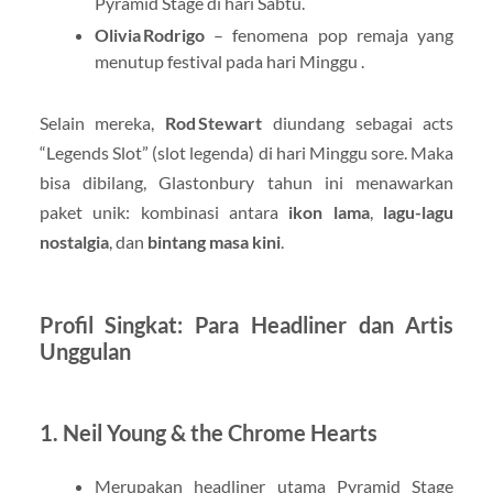
Pyramid Stage di hari Sabtu.
Olivia Rodrigo
– fenomena pop remaja yang
menutup festival pada hari Minggu .
Selain mereka,
Rod Stewart
diundang sebagai acts
“Legends Slot” (slot legenda) di hari Minggu sore. Maka
bisa dibilang, Glastonbury tahun ini menawarkan
paket unik: kombinasi antara
ikon lama
,
lagu-lagu
nostalgia
, dan
bintang masa kini
.
Profil Singkat: Para Headliner dan Artis
Unggulan
1.
Neil Young & the Chrome Hearts
Merupakan headliner utama Pyramid Stage