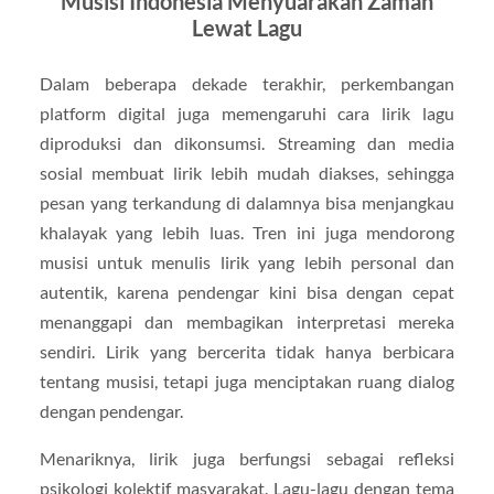
Musisi Indonesia Menyuarakan Zaman
Lewat Lagu
Dalam beberapa dekade terakhir, perkembangan
platform digital juga memengaruhi cara lirik lagu
diproduksi dan dikonsumsi. Streaming dan media
sosial membuat lirik lebih mudah diakses, sehingga
pesan yang terkandung di dalamnya bisa menjangkau
khalayak yang lebih luas. Tren ini juga mendorong
musisi untuk menulis lirik yang lebih personal dan
autentik, karena pendengar kini bisa dengan cepat
menanggapi dan membagikan interpretasi mereka
sendiri. Lirik yang bercerita tidak hanya berbicara
tentang musisi, tetapi juga menciptakan ruang dialog
dengan pendengar.
Menariknya, lirik juga berfungsi sebagai refleksi
psikologi kolektif masyarakat. Lagu-lagu dengan tema