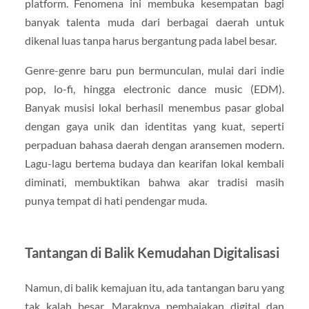
platform. Fenomena ini membuka kesempatan bagi
banyak talenta muda dari berbagai daerah untuk
dikenal luas tanpa harus bergantung pada label besar.
Genre-genre baru pun bermunculan, mulai dari indie
pop, lo-fi, hingga electronic dance music (EDM).
Banyak musisi lokal berhasil menembus pasar global
dengan gaya unik dan identitas yang kuat, seperti
perpaduan bahasa daerah dengan aransemen modern.
Lagu-lagu bertema budaya dan kearifan lokal kembali
diminati, membuktikan bahwa akar tradisi masih
punya tempat di hati pendengar muda.
Tantangan di Balik Kemudahan Digitalisasi
Namun, di balik kemajuan itu, ada tantangan baru yang
tak kalah besar. Maraknya pembajakan digital dan