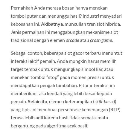
Pernahkah Anda merasa bosan hanya menekan
tombol putar dan menunggu hasil? Industri menyadari
kebosanan ini.
Akibatnya
, muncullah tren slot hibrida.
Jenis permainan ini menggabungkan mekanisme slot
tradisional dengan elemen
arcade
atau
crash game
.
Sebagai contoh, beberapa slot gacor terbaru menuntut
interaksi aktif pemain. Anda mungkin harus memilih
target tembak untuk mengungkap simbol liar, atau
menekan tombol “stop” pada momen presisi untuk
mendapatkan pengali tambahan. Fitur interaktif ini
memberikan rasa kendali yang lebih besar kepada
pemain.
Selain itu
, elemen keterampilan (
skill-based
)
yang tipis ini membuat persentase kemenangan (RTP)
terasa lebih adil karena hasil tidak semata-mata
bergantung pada algoritma acak pasif.