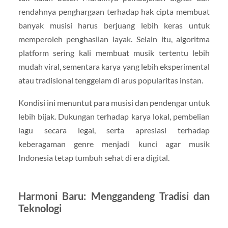
rendahnya penghargaan terhadap hak cipta membuat
banyak musisi harus berjuang lebih keras untuk
memperoleh penghasilan layak. Selain itu, algoritma
platform sering kali membuat musik tertentu lebih
mudah viral, sementara karya yang lebih eksperimental
atau tradisional tenggelam di arus popularitas instan.
Kondisi ini menuntut para musisi dan pendengar untuk
lebih bijak. Dukungan terhadap karya lokal, pembelian
lagu secara legal, serta apresiasi terhadap
keberagaman genre menjadi kunci agar musik
Indonesia tetap tumbuh sehat di era digital.
Harmoni Baru: Menggandeng Tradisi dan
Teknologi