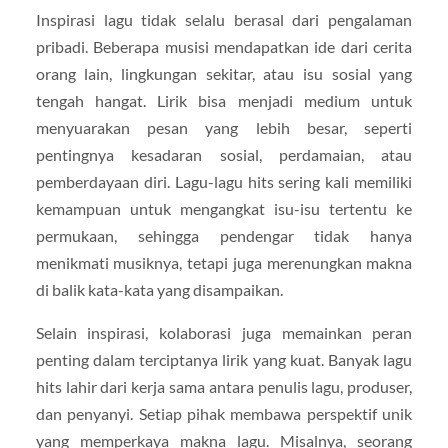
Inspirasi lagu tidak selalu berasal dari pengalaman
pribadi. Beberapa musisi mendapatkan ide dari cerita
orang lain, lingkungan sekitar, atau isu sosial yang
tengah hangat. Lirik bisa menjadi medium untuk
menyuarakan pesan yang lebih besar, seperti
pentingnya kesadaran sosial, perdamaian, atau
pemberdayaan diri. Lagu-lagu hits sering kali memiliki
kemampuan untuk mengangkat isu-isu tertentu ke
permukaan, sehingga pendengar tidak hanya
menikmati musiknya, tetapi juga merenungkan makna
di balik kata-kata yang disampaikan.
Selain inspirasi, kolaborasi juga memainkan peran
penting dalam terciptanya lirik yang kuat. Banyak lagu
hits lahir dari kerja sama antara penulis lagu, produser,
dan penyanyi. Setiap pihak membawa perspektif unik
yang memperkaya makna lagu. Misalnya, seorang