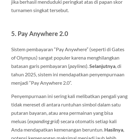
jika berhasil menduduki peringkat atas di papan skor
turnamen singkat tersebut.
5. Pay Anywhere 2.0
Sistem pembayaran “Pay Anywhere” (seperti di Gates
of Olympus) sangat populer karena menghilangkan
batasan garis pembayaran (
paylines
).
Selanjutnya
, di
tahun 2025, sistem ini mendapatkan penyempurnaan
menjadi “Pay Anywhere 2.0”.
Penyempurnaan ini sering kali melibatkan pengali yang
tidak mereset di antara runtuhan simbol dalam satu
putaran bayaran, atau area permainan yang bisa
meluas (
expanding grid
) secara otomatis setiap kali
Anda mendapatkan kemenangan beruntun.
Hasilnya
,
potensi kemenangan maksimal menjadi jauh lebih