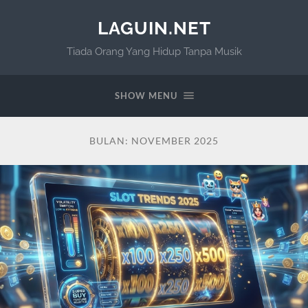
LAGUIN.NET
Tiada Orang Yang Hidup Tanpa Musik
SHOW MENU
BULAN:
NOVEMBER 2025