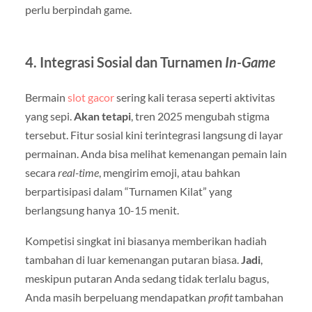
perlu berpindah game.
4. Integrasi Sosial dan Turnamen
In-Game
Bermain
slot gacor
sering kali terasa seperti aktivitas
yang sepi.
Akan tetapi
, tren 2025 mengubah stigma
tersebut. Fitur sosial kini terintegrasi langsung di layar
permainan. Anda bisa melihat kemenangan pemain lain
secara
real-time
, mengirim emoji, atau bahkan
berpartisipasi dalam “Turnamen Kilat” yang
berlangsung hanya 10-15 menit.
Kompetisi singkat ini biasanya memberikan hadiah
tambahan di luar kemenangan putaran biasa.
Jadi
,
meskipun putaran Anda sedang tidak terlalu bagus,
Anda masih berpeluang mendapatkan
profit
tambahan