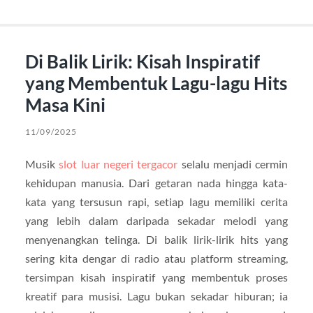
Di Balik Lirik: Kisah Inspiratif
yang Membentuk Lagu-lagu Hits
Masa Kini
11/09/2025
Musik
slot luar negeri tergacor
selalu menjadi cermin
kehidupan manusia. Dari getaran nada hingga kata-
kata yang tersusun rapi, setiap lagu memiliki cerita
yang lebih dalam daripada sekadar melodi yang
menyenangkan telinga. Di balik lirik-lirik hits yang
sering kita dengar di radio atau platform streaming,
tersimpan kisah inspiratif yang membentuk proses
kreatif para musisi. Lagu bukan sekadar hiburan; ia