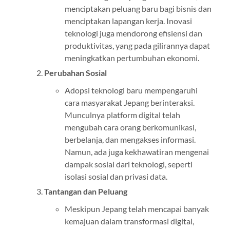
menciptakan peluang baru bagi bisnis dan
menciptakan lapangan kerja. Inovasi
teknologi juga mendorong efisiensi dan
produktivitas, yang pada gilirannya dapat
meningkatkan pertumbuhan ekonomi.
Perubahan Sosial
Adopsi teknologi baru mempengaruhi
cara masyarakat Jepang berinteraksi.
Munculnya platform digital telah
mengubah cara orang berkomunikasi,
berbelanja, dan mengakses informasi.
Namun, ada juga kekhawatiran mengenai
dampak sosial dari teknologi, seperti
isolasi sosial dan privasi data.
Tantangan dan Peluang
Meskipun Jepang telah mencapai banyak
kemajuan dalam transformasi digital,