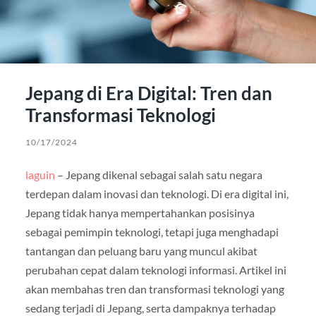
Jepang di Era Digital: Tren dan
Transformasi Teknologi
10/17/2024
laguin
– Jepang dikenal sebagai salah satu negara
terdepan dalam inovasi dan teknologi. Di era digital ini,
Jepang tidak hanya mempertahankan posisinya
sebagai pemimpin teknologi, tetapi juga menghadapi
tantangan dan peluang baru yang muncul akibat
perubahan cepat dalam teknologi informasi. Artikel ini
akan membahas tren dan transformasi teknologi yang
sedang terjadi di Jepang, serta dampaknya terhadap