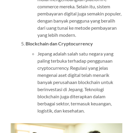
commerce mereka. Selain itu, sistem
pembayaran digital juga semakin populer,
dengan banyak pengguna yang beralih
dari uang tunai ke metode pembayaran
yang lebih modern.
Blockchain dan Cryptocurrency
Jepang adalah salah satu negara yang
paling terbuka terhadap penggunaan
cryptocurrency. Regulasi yang jelas
mengenai aset digital telah menarik
banyak perusahaan blockchain untuk
berinvestasi di Jepang. Teknologi
blockchain juga diterapkan dalam
berbagai sektor, termasuk keuangan,
logistik, dan kesehatan.