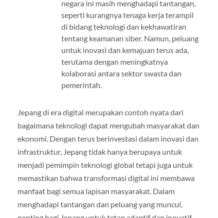
negara ini masih menghadapi tantangan,
seperti kurangnya tenaga kerja terampil
di bidang teknologi dan kekhawatiran
tentang keamanan siber. Namun, peluang
untuk inovasi dan kemajuan terus ada,
terutama dengan meningkatnya
kolaborasi antara sektor swasta dan
pemerintah.
Jepang di era digital merupakan contoh nyata dari
bagaimana teknologi dapat mengubah masyarakat dan
ekonomi. Dengan terus berinvestasi dalam inovasi dan
infrastruktur, Jepang tidak hanya berupaya untuk
menjadi pemimpin teknologi global tetapi juga untuk
memastikan bahwa transformasi digital ini membawa
manfaat bagi semua lapisan masyarakat. Dalam
menghadapi tantangan dan peluang yang muncul,
penting bagi Jepang untuk tetap adaptif dan inovatif