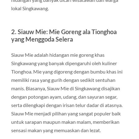
lokal Singkawang.
2.
Siauw Mie: Mie Goreng ala Tionghoa
yang Menggoda Selera
Siauw Mie adalah hidangan mie goreng khas
Singkawang yang banyak dipengaruhi oleh kuliner
Tionghoa. Mie yang digoreng dengan bumbu khas ini
memiliki rasa yang gurih dengan sedikit sentuhan
manis. Biasanya, Siauw Mie di Singkawang disajikan
dengan potongan ayam, udang, dan sayuran segar,
serta dilengkapi dengan irisan telur dadar di atasnya.
Siauw Mie menjadi pilihan yang sangat populer baik
untuk sarapan maupun makan malam, memberikan
sensasi makan yang memuaskan dan lezat.