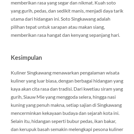
memberikan rasa yang segar dan nikmat. Kuah soto
yang gurih, pedas, dan sedikit manis, menjadi daya tarik
utama dari hidangan ini. Soto Singkawang adalah
pilihan tepat untuk sarapan atau makan siang,
memberikan rasa hangat dan kenyang sepanjang hari.
Kesimpulan
Kuliner Singkawang menawarkan pengalaman wisata
kuliner yang luar biasa, dengan berbagai hidangan yang
kaya akan cita rasa dan tradisi. Dari kwetiau siram yang
gurih, Siauw Mie yang menggoda selera, hingga nasi
kuning yang penuh makna, setiap sajian di Singkawang
mencerminkan kekayaan budaya dan sejarah kota ini.
Selain itu, hidangan seperti bubur pedas, ikan bakar,
dan kerupuk basah semakin melengkapi pesona kuliner