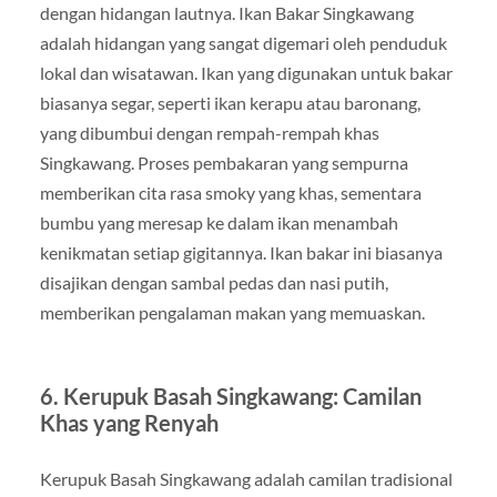
dengan hidangan lautnya. Ikan Bakar Singkawang
adalah hidangan yang sangat digemari oleh penduduk
lokal dan wisatawan. Ikan yang digunakan untuk bakar
biasanya segar, seperti ikan kerapu atau baronang,
yang dibumbui dengan rempah-rempah khas
Singkawang. Proses pembakaran yang sempurna
memberikan cita rasa smoky yang khas, sementara
bumbu yang meresap ke dalam ikan menambah
kenikmatan setiap gigitannya. Ikan bakar ini biasanya
disajikan dengan sambal pedas dan nasi putih,
memberikan pengalaman makan yang memuaskan.
6.
Kerupuk Basah Singkawang: Camilan
Khas yang Renyah
Kerupuk Basah Singkawang adalah camilan tradisional