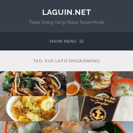
LAGUIN.NET
Tiada Orang Yang Hidup Tanpa Musik
SHOW MENU
TAG:
KUE LAPIS SINGKAWANG