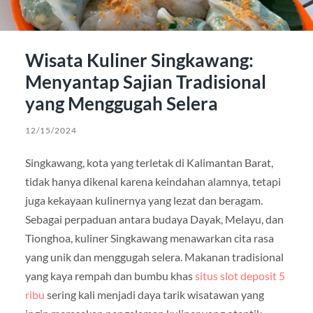
Wisata Kuliner Singkawang:
Menyantap Sajian Tradisional
yang Menggugah Selera
12/15/2024
Singkawang, kota yang terletak di Kalimantan Barat,
tidak hanya dikenal karena keindahan alamnya, tetapi
juga kekayaan kulinernya yang lezat dan beragam.
Sebagai perpaduan antara budaya Dayak, Melayu, dan
Tionghoa, kuliner Singkawang menawarkan cita rasa
yang unik dan menggugah selera. Makanan tradisional
yang kaya rempah dan bumbu khas
situs slot deposit 5
ribu
sering kali menjadi daya tarik wisatawan yang