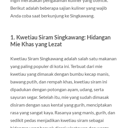
ingin merasakan pengalaman kuliner yang otentik.
Berikut adalah beberapa sajian kuliner yang wajib
Anda coba saat berkunjung ke Singkawang.
1.
Kwetiau Siram Singkawang: Hidangan
Mie Khas yang Lezat
Kwetiau Siram Singkawang adalah salah satu makanan
yang paling populer di kota ini. Terbuat dari mie
kwetiau yang dimasak dengan bumbu kecap manis,
bawang putih, dan rempah khas, kwetiau siram ini
dipadukan dengan potongan ayam, udang, serta
sayuran segar. Setelah itu, mie yang sudah dimasak
disiram dengan saus kental yang gurih, menciptakan
rasa yang sangat kaya. Rasanya yang manis, gurih, dan
sedikit pedas menjadikan kwetiau siram sebagai
hidangan yang banyak dicari wisatawan dan warga