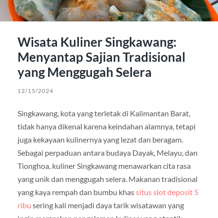
Wisata Kuliner Singkawang:
Menyantap Sajian Tradisional
yang Menggugah Selera
12/15/2024
Singkawang, kota yang terletak di Kalimantan Barat,
tidak hanya dikenal karena keindahan alamnya, tetapi
juga kekayaan kulinernya yang lezat dan beragam.
Sebagai perpaduan antara budaya Dayak, Melayu, dan
Tionghoa, kuliner Singkawang menawarkan cita rasa
yang unik dan menggugah selera. Makanan tradisional
yang kaya rempah dan bumbu khas
situs slot deposit 5
ribu
sering kali menjadi daya tarik wisatawan yang