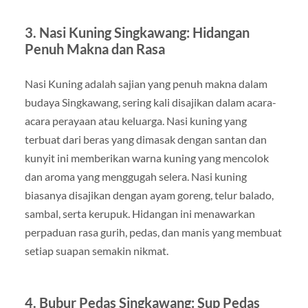
3.
Nasi Kuning Singkawang: Hidangan
Penuh Makna dan Rasa
Nasi Kuning adalah sajian yang penuh makna dalam
budaya Singkawang, sering kali disajikan dalam acara-
acara perayaan atau keluarga. Nasi kuning yang
terbuat dari beras yang dimasak dengan santan dan
kunyit ini memberikan warna kuning yang mencolok
dan aroma yang menggugah selera. Nasi kuning
biasanya disajikan dengan ayam goreng, telur balado,
sambal, serta kerupuk. Hidangan ini menawarkan
perpaduan rasa gurih, pedas, dan manis yang membuat
setiap suapan semakin nikmat.
4.
Bubur Pedas Singkawang: Sup Pedas