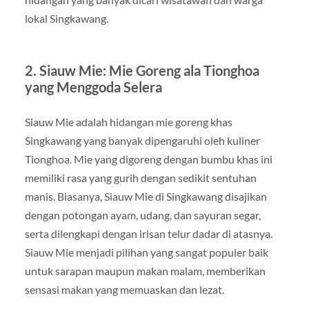
lokal Singkawang.
2.
Siauw Mie: Mie Goreng ala Tionghoa
yang Menggoda Selera
Siauw Mie adalah hidangan mie goreng khas
Singkawang yang banyak dipengaruhi oleh kuliner
Tionghoa. Mie yang digoreng dengan bumbu khas ini
memiliki rasa yang gurih dengan sedikit sentuhan
manis. Biasanya, Siauw Mie di Singkawang disajikan
dengan potongan ayam, udang, dan sayuran segar,
serta dilengkapi dengan irisan telur dadar di atasnya.
Siauw Mie menjadi pilihan yang sangat populer baik
untuk sarapan maupun makan malam, memberikan
sensasi makan yang memuaskan dan lezat.