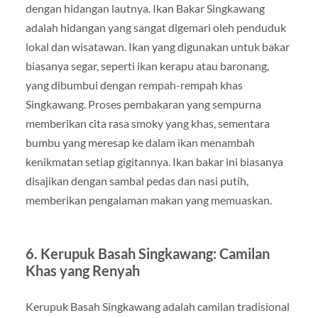
dengan hidangan lautnya. Ikan Bakar Singkawang
adalah hidangan yang sangat digemari oleh penduduk
lokal dan wisatawan. Ikan yang digunakan untuk bakar
biasanya segar, seperti ikan kerapu atau baronang,
yang dibumbui dengan rempah-rempah khas
Singkawang. Proses pembakaran yang sempurna
memberikan cita rasa smoky yang khas, sementara
bumbu yang meresap ke dalam ikan menambah
kenikmatan setiap gigitannya. Ikan bakar ini biasanya
disajikan dengan sambal pedas dan nasi putih,
memberikan pengalaman makan yang memuaskan.
6.
Kerupuk Basah Singkawang: Camilan
Khas yang Renyah
Kerupuk Basah Singkawang adalah camilan tradisional