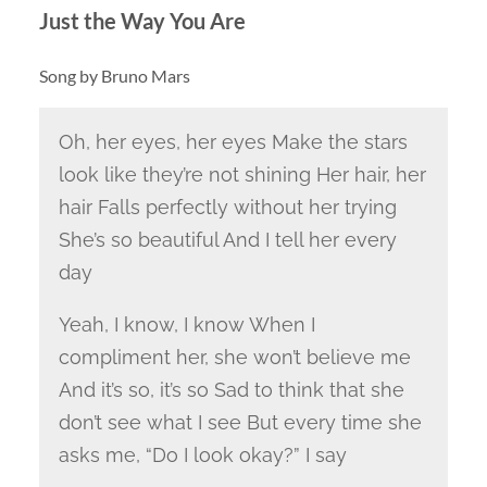
Just the Way You Are
Song by Bruno Mars
Oh, her eyes, her eyes Make the stars
look like they’re not shining Her hair, her
hair Falls perfectly without her trying
She’s so beautiful And I tell her every
day
Yeah, I know, I know When I
compliment her, she won’t believe me
And it’s so, it’s so Sad to think that she
don’t see what I see But every time she
asks me, “Do I look okay?” I say