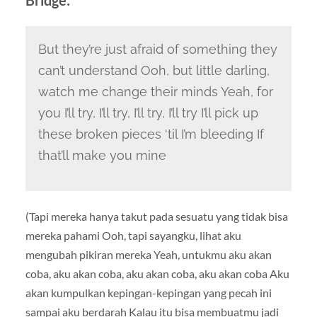
Bridge:
But
they’re just afraid of something they
can’t understand Ooh, but little darling,
watch me change their minds Yeah, for
you I’ll try, I’ll try, I’ll try, I’ll try
I’ll pick up
these broken pieces ‘til I’m bleeding If
that’ll make you mine
(Tapi mereka hanya takut pada sesuatu yang tidak bisa
mereka pahami Ooh, tapi sayangku, lihat aku
mengubah pikiran mereka Yeah, untukmu aku akan
coba, aku akan coba, aku akan coba, aku akan coba Aku
akan kumpulkan kepingan-kepingan yang pecah ini
sampai aku berdarah Kalau itu bisa membuatmu jadi