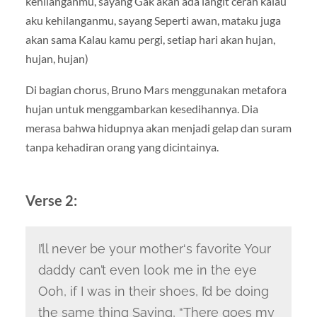
kehilanganmu, sayang Gak akan ada langit cerah kalau
aku kehilanganmu, sayang Seperti awan, mataku juga
akan sama Kalau kamu pergi, setiap hari akan hujan,
hujan, hujan)
Di bagian chorus, Bruno Mars menggunakan metafora
hujan untuk menggambarkan kesedihannya. Dia
merasa bahwa hidupnya akan menjadi gelap dan suram
tanpa kehadiran orang yang dicintainya.
Verse 2:
I’ll never be your mother
‘s favorite Your
daddy can’t even look me in the eye
Ooh, if I was in their shoes, I’d be doing
the same thing
Saying, “There goes my