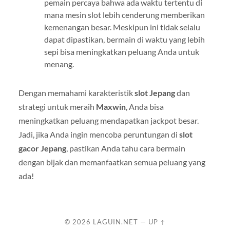
pemain percaya bahwa ada waktu tertentu di
mana mesin slot lebih cenderung memberikan
kemenangan besar. Meskipun ini tidak selalu
dapat dipastikan, bermain di waktu yang lebih
sepi bisa meningkatkan peluang Anda untuk
menang.
Dengan memahami karakteristik
slot Jepang
dan
strategi untuk meraih
Maxwin
, Anda bisa
meningkatkan peluang mendapatkan jackpot besar.
Jadi, jika Anda ingin mencoba peruntungan di
slot
gacor Jepang
, pastikan Anda tahu cara bermain
dengan bijak dan memanfaatkan semua peluang yang
ada!
© 2026
LAGUIN.NET
—
UP ↑