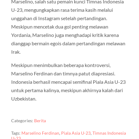
Marselino, salah satu pemain kunci Timnas Indonesia
U-23, mengungkapkan rasa terima kasih melalui
unggahan di Instagram setelah pertandingan.
Meskipun mencetak dua gol penting melawan
Yordania, Marselino juga menghadapi kritik karena
dianggap bermain egois dalam pertandingan melawan
Irak.
Meskipun menimbulkan beberapa kontroversi,
Marselino Ferdinan dan timnya patut diapresiasi.
Indonesia berhasil mencapai semifinal Piala Asia U-23
untuk pertama kalinya, meskipun akhirnya kalah dari
Uzbekistan.
Categories:
Berita
Tags:
Marselino Ferdinan
,
Piala Asia U-23
,
Timnas Indonesia
U-23