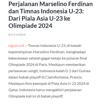
Perjalanan Marselino Ferdinan
dan Timnas Indonesia U-23:
Dari Piala Asia U-23 ke
Olimpiade 2024
05/11/2024
laguin.net
– Timnas Indonesia U-23, di bawah
kepemimpinan Marselino Ferdinan, menghadapi
kekecewaan setelah gagal melaju ke putaran final
Olimpiade 2024 di Paris. Meskipun memberikan
perlawanan sengit, Indonesia kalah 0-1 dari Guinea
dalam babak playoff di Clairefontaine, Prancis.
Meskipun finis keempat di Piala Asia U-23 2024 di
Qatar, Indonesia harus mengakhiri perjalanan
Olimpiade kali ini di babak playoff.