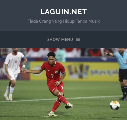
LAGUIN.NET
Tiada Orang Yang Hidup Tanpa Musik
SHOW MENU