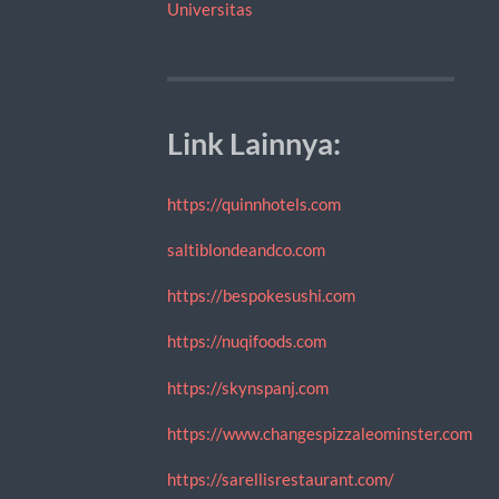
Universitas
Link Lainnya:
https://quinnhotels.com
saltiblondeandco.com
https://bespokesushi.com
https://nuqifoods.com
https://skynspanj.com
https://www.changespizzaleominster.com
https://sarellisrestaurant.com/