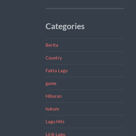
Categories
Berita
Country
Fakta Lagu
game
Hiburan
hukum
Lagu Hits
Lirik Lagu