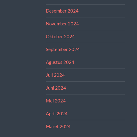
Desember 2024
November 2024
Oktober 2024
September 2024
Agustus 2024
Juli 2024
Juni 2024
Mei 2024
April 2024
Maret 2024