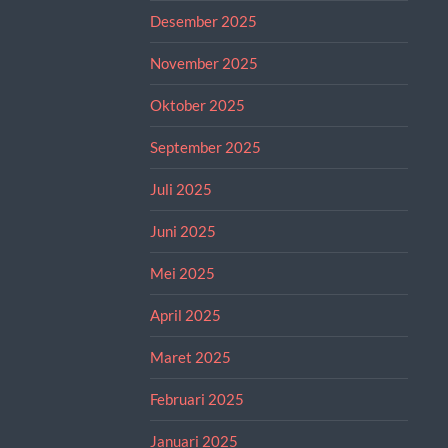
Desember 2025
November 2025
Oktober 2025
September 2025
Juli 2025
Juni 2025
Mei 2025
April 2025
Maret 2025
Februari 2025
Januari 2025