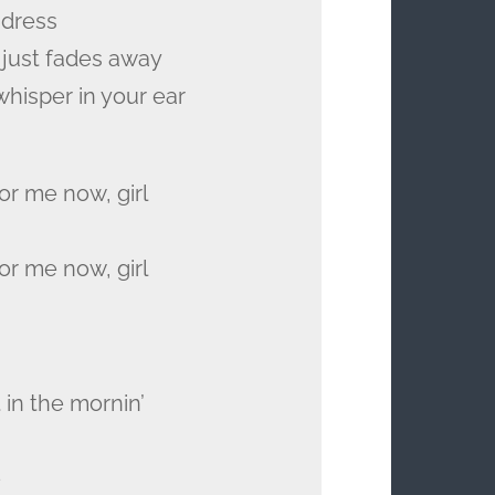
 dress
 just fades away
whisper in your ear
for me now, girl
for me now, girl
 in the mornin’
e