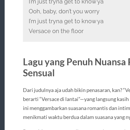
I’m just tryna get to know ya
Ooh, baby, don’t you worry
I’m just tryna get to know ya
Versace on the floor
Lagu yang Penuh Nuansa 
Sensual
Dari judulnya aja udah bikin penasaran, kan? “Ve
berarti “Versace di lantai”—yang langsung kasih 
ini menggambarkan suasana romantis dan intim
menikmati waktu berdua dalam suasana yang n