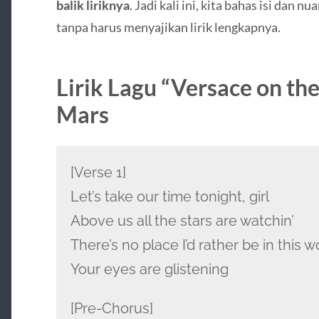
balik liriknya
. Jadi kali ini, kita bahas isi dan n
tanpa harus menyajikan lirik lengkapnya.
Lirik Lagu “Versace on th
Mars
[Verse 1]
Let’s take our time tonight, girl
Above us all the stars are watchin’
There’s no place I’d rather be in this w
Your eyes are glistening
[Pre-Chorus]