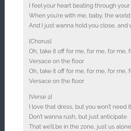
I feel your heart beating through your
When you’re with me, baby, the world
And I just wanna hold you close, and 
[Chorus]
Oh, take it off for me, for me, for me, 
Versace on the floor
Oh, take it off for me, for me, for me, 
Versace on the floor
[Verse 2]
I love that dress, but you won’t need it
Don’t wanna rush, but just anticipate
That we’ll be in the zone, just us alon