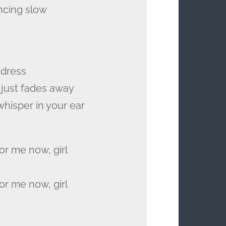
ncing slow
 dress
 just fades away
whisper in your ear
for me now, girl
for me now, girl