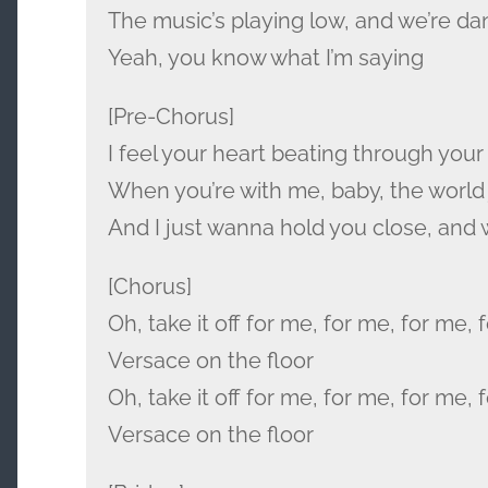
The music’s playing low, and we’re da
Yeah, you know what I’m saying
[Pre-Chorus]
I feel your heart beating through your
When you’re with me, baby, the world
And I just wanna hold you close, and 
[Chorus]
Oh, take it off for me, for me, for me, 
Versace on the floor
Oh, take it off for me, for me, for me, 
Versace on the floor