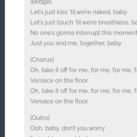
[Bridge]
Let’s just kiss ‘til we’re naked, baby
Let’s just touch ‘til we’re breathless, 
No one’s gonna interrupt this momen
Just you and me, together, baby
[Chorus]
Oh, take it off for me, for me, for me, 
Versace on the floor
Oh, take it off for me, for me, for me, 
Versace on the floor
[Outro]
Ooh, baby, don’t you worry