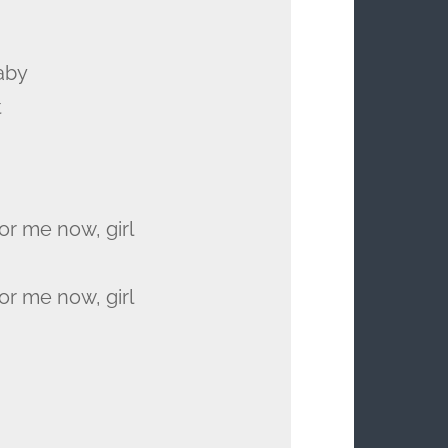
baby
t
for me now, girl
for me now, girl