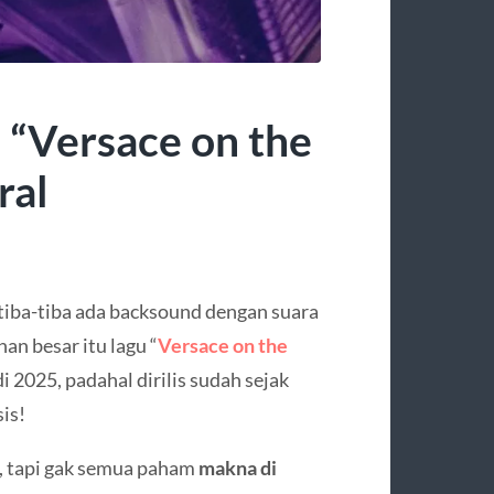
 “Versace on the
ral
 tiba-tiba ada backsound dengan suara
n besar itu lagu “
Versace on the
i 2025, padahal dirilis sudah sejak
sis!
, tapi gak semua paham
makna di