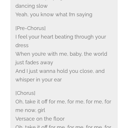
dancing slow
Yeah, you know what I’m saying
[Pre-Chorus]
I feel your heart beating through your
dress
When you’re with me, baby, the world
just fades away
And I just wanna hold you close, and
whisper in your ear
[Chorus]
Oh, take it off for me, for me, for me, for
me now, girl
Versace on the floor
Oh, take it off for me, for me, for me, for