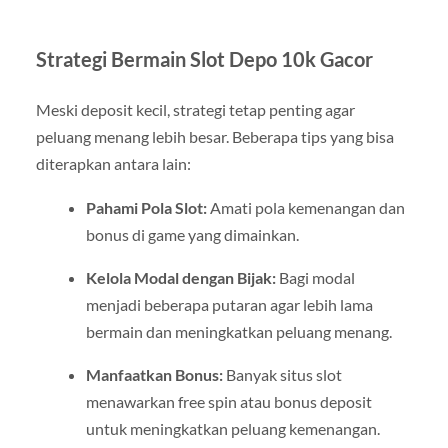
Strategi Bermain Slot Depo 10k Gacor
Meski deposit kecil, strategi tetap penting agar
peluang menang lebih besar. Beberapa tips yang bisa
diterapkan antara lain:
Pahami Pola Slot:
Amati pola kemenangan dan
bonus di game yang dimainkan.
Kelola Modal dengan Bijak:
Bagi modal
menjadi beberapa putaran agar lebih lama
bermain dan meningkatkan peluang menang.
Manfaatkan Bonus:
Banyak situs slot
menawarkan free spin atau bonus deposit
untuk meningkatkan peluang kemenangan.