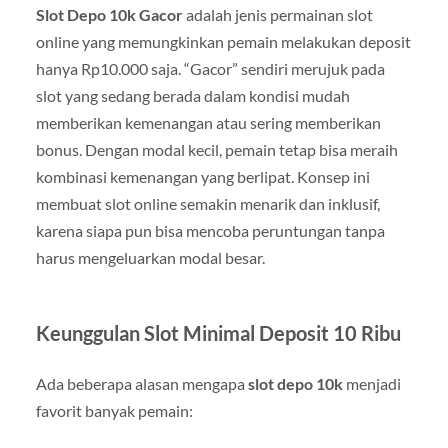
Slot Depo 10k Gacor
adalah jenis permainan slot
online yang memungkinkan pemain melakukan deposit
hanya Rp10.000 saja. “Gacor” sendiri merujuk pada
slot yang sedang berada dalam kondisi mudah
memberikan kemenangan atau sering memberikan
bonus. Dengan modal kecil, pemain tetap bisa meraih
kombinasi kemenangan yang berlipat. Konsep ini
membuat slot online semakin menarik dan inklusif,
karena siapa pun bisa mencoba peruntungan tanpa
harus mengeluarkan modal besar.
Keunggulan Slot Minimal Deposit 10 Ribu
Ada beberapa alasan mengapa
slot depo 10k
menjadi
favorit banyak pemain: