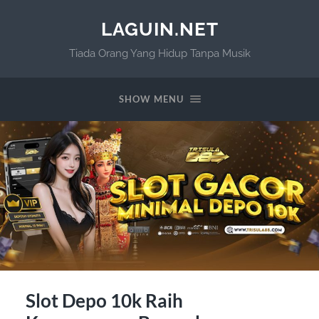
LAGUIN.NET
Tiada Orang Yang Hidup Tanpa Musik
SHOW MENU
Slot Depo 10k Raih