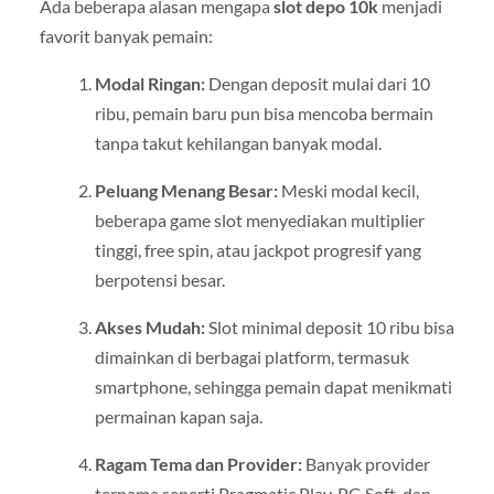
Ada beberapa alasan mengapa
slot depo 10k
menjadi
favorit banyak pemain:
Modal Ringan:
Dengan deposit mulai dari 10
ribu, pemain baru pun bisa mencoba bermain
tanpa takut kehilangan banyak modal.
Peluang Menang Besar:
Meski modal kecil,
beberapa game slot menyediakan multiplier
tinggi, free spin, atau jackpot progresif yang
berpotensi besar.
Akses Mudah:
Slot minimal deposit 10 ribu bisa
dimainkan di berbagai platform, termasuk
smartphone, sehingga pemain dapat menikmati
permainan kapan saja.
Ragam Tema dan Provider:
Banyak provider
ternama seperti Pragmatic Play, PG Soft, dan