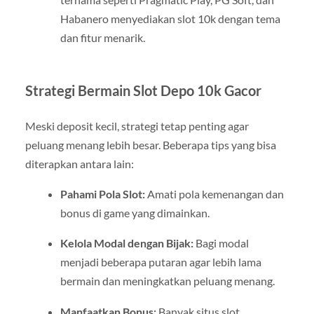
Habanero menyediakan slot 10k dengan tema
dan fitur menarik.
Strategi Bermain Slot Depo 10k Gacor
Meski deposit kecil, strategi tetap penting agar
peluang menang lebih besar. Beberapa tips yang bisa
diterapkan antara lain:
Pahami Pola Slot:
Amati pola kemenangan dan
bonus di game yang dimainkan.
Kelola Modal dengan Bijak:
Bagi modal
menjadi beberapa putaran agar lebih lama
bermain dan meningkatkan peluang menang.
Manfaatkan Bonus:
Banyak situs slot