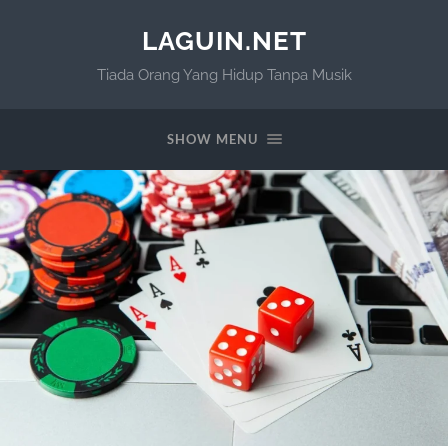
LAGUIN.NET
Tiada Orang Yang Hidup Tanpa Musik
SHOW MENU