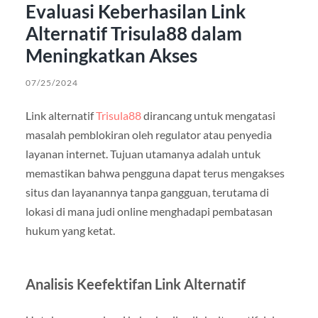
Evaluasi Keberhasilan Link
Alternatif Trisula88 dalam
Meningkatkan Akses
07/25/2024
Link alternatif
Trisula88
dirancang untuk mengatasi
masalah pemblokiran oleh regulator atau penyedia
layanan internet. Tujuan utamanya adalah untuk
memastikan bahwa pengguna dapat terus mengakses
situs dan layanannya tanpa gangguan, terutama di
lokasi di mana judi online menghadapi pembatasan
hukum yang ketat.
Analisis Keefektifan Link Alternatif