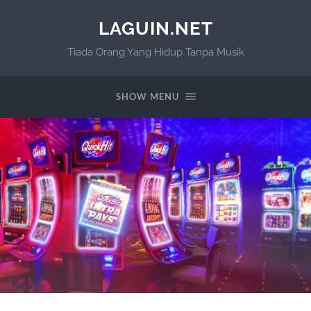
LAGUIN.NET
Tiada Orang Yang Hidup Tanpa Musik
SHOW MENU