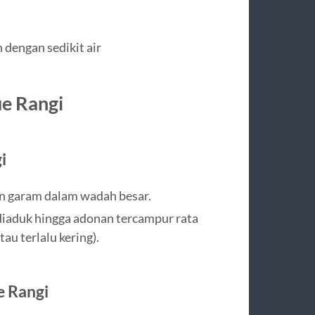
 dengan sedikit air
e Rangi
i
an garam dalam wadah besar.
 diaduk hingga adonan tercampur rata
au terlalu kering).
 Rangi