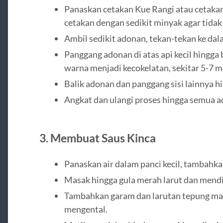
Panaskan cetakan Kue Rangi atau cetakan k
cetakan dengan sedikit minyak agar tidak 
Ambil sedikit adonan, tekan-tekan ke dal
Panggang adonan di atas api kecil hingg
warna menjadi kecokelatan, sekitar 5-7 m
Balik adonan dan panggang sisi lainnya h
Angkat dan ulangi proses hingga semua a
3.
Membuat Saus Kinca
Panaskan air dalam panci kecil, tambahk
Masak hingga gula merah larut dan mendi
Tambahkan garam dan larutan tepung mai
mengental.