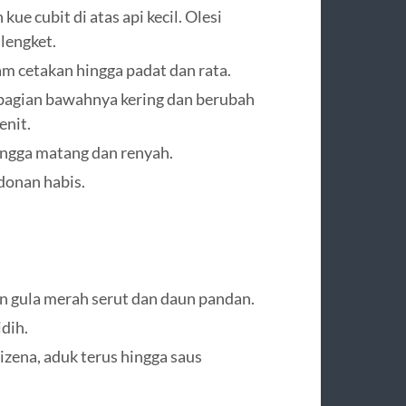
ue cubit di atas api kecil. Olesi
lengket.
am cetakan hingga padat dan rata.
a bagian bawahnya kering dan berubah
enit.
ingga matang dan renyah.
donan habis.
an gula merah serut dan daun pandan.
dih.
zena, aduk terus hingga saus