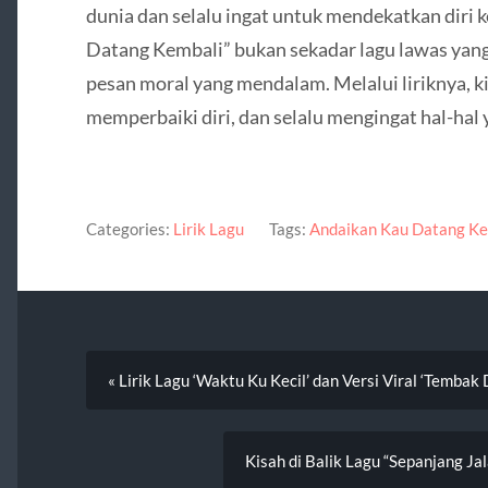
dunia dan selalu ingat untuk mendekatkan diri 
Datang Kembali” bukan sekadar lagu lawas yang 
pesan moral yang mendalam. Melalui liriknya, k
memperbaiki diri, dan selalu mengingat hal-hal y
Categories:
Lirik Lagu
Tags:
Andaikan Kau Datang Ke
« Lirik Lagu ‘Waktu Ku Kecil’ dan Versi Viral ‘Tembak
Kisah di Balik Lagu “Sepanjang 