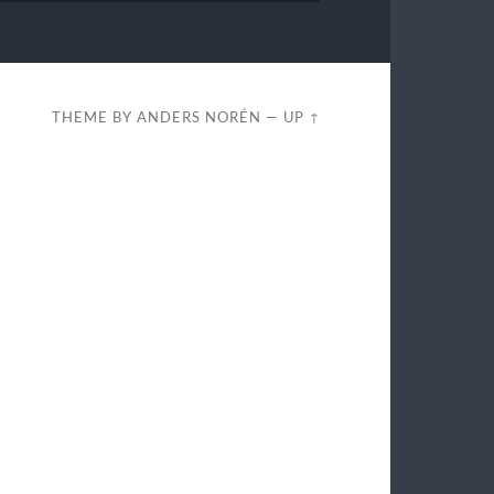
THEME BY
ANDERS NORÉN
—
UP ↑