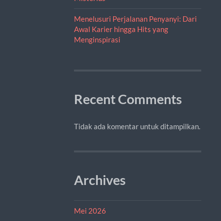
Menelusuri Perjalanan Penyanyi: Dari
Awal Karier hingga Hits yang
Menginspirasi
Recent Comments
Tidak ada komentar untuk ditampilkan.
Archives
Mei 2026