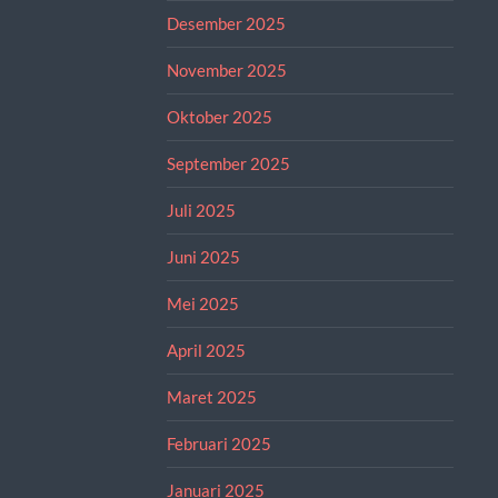
Desember 2025
November 2025
Oktober 2025
September 2025
Juli 2025
Juni 2025
Mei 2025
April 2025
Maret 2025
Februari 2025
Januari 2025