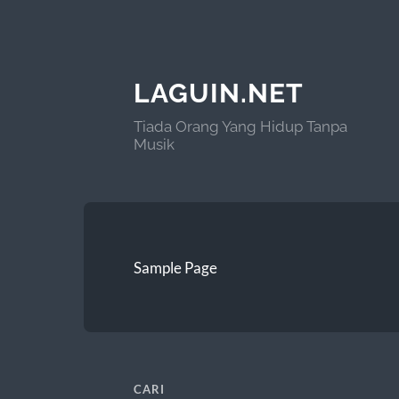
LAGUIN.NET
Tiada Orang Yang Hidup Tanpa
Musik
Sample Page
CARI