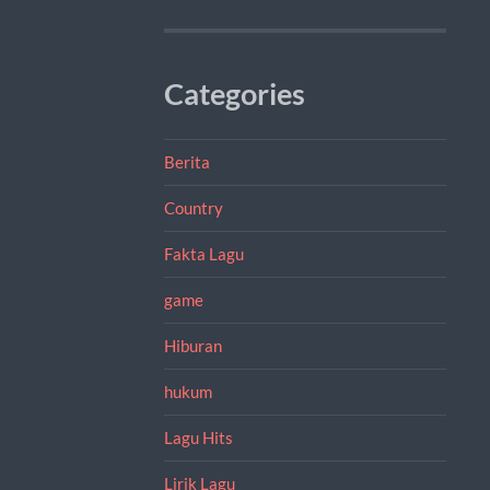
Categories
Berita
Country
Fakta Lagu
game
Hiburan
hukum
Lagu Hits
Lirik Lagu