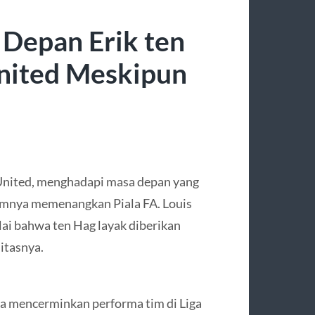
 Depan Erik ten
nited Meskipun
United, menghadapi masa depan yang
timnya memenangkan Piala FA. Louis
ai bahwa ten Hag layak diberikan
itasnya.
ya mencerminkan performa tim di Liga