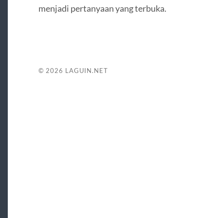
menjadi pertanyaan yang terbuka.
© 2026
LAGUIN.NET