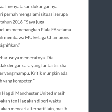
Gaal menyatakan dukungannya
ri pernah mengalami situasi serupa
 tahun 2016. “Saya juga
 belum memenangkan Piala FA selama
telah membawa MU ke Liga Champions
ignifikan.”
seharusnya memecatnya. Dia
k dengan cara yang fantastis, dia
er yang mampu. Kritik mungkin ada,
ih yang kompeten.”
n Hag di Manchester United masih
akah ten Hag akan diberi waktu
an mencari alternatif lain, masih