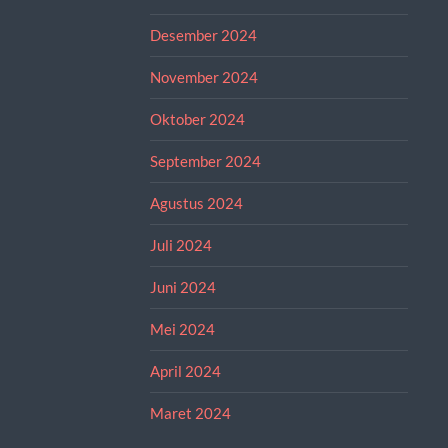
Desember 2024
November 2024
Oktober 2024
September 2024
Agustus 2024
Juli 2024
Juni 2024
Mei 2024
April 2024
Maret 2024