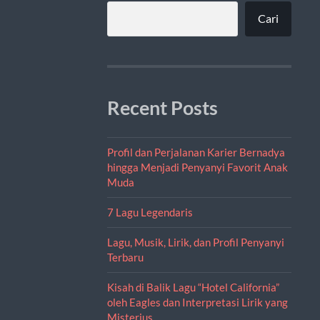
Cari
Recent Posts
Profil dan Perjalanan Karier Bernadya
hingga Menjadi Penyanyi Favorit Anak
Muda
7 Lagu Legendaris
Lagu, Musik, Lirik, dan Profil Penyanyi
Terbaru
Kisah di Balik Lagu “Hotel California”
oleh Eagles dan Interpretasi Lirik yang
Misterius