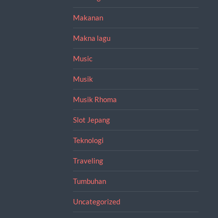
Makanan
Makna lagu
Music
Musik
Musik Rhoma
Slot Jepang
Teknologi
Traveling
Tumbuhan
Uncategorized