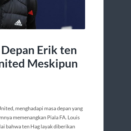
 Depan Erik ten
nited Meskipun
United, menghadapi masa depan yang
timnya memenangkan Piala FA. Louis
ai bahwa ten Hag layak diberikan