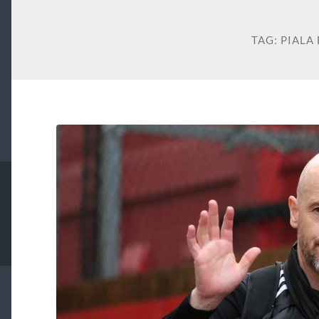
TAG:
PIALA 