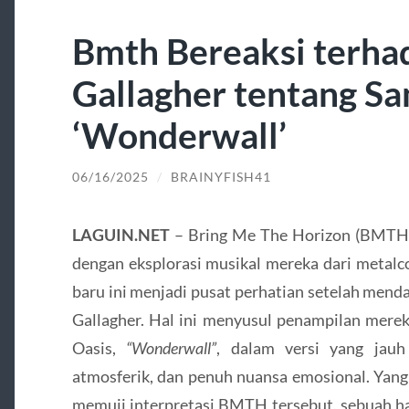
Bmth Bereaksi terha
Gallagher tentang S
‘Wonderwall’
06/16/2025
/
BRAINYFISH41
LAGUIN.NET
– Bring Me The Horizon (BMTH), 
dengan eksplorasi musikal mereka dari metalcor
baru ini menjadi pusat perhatian setelah menda
Gallagher. Hal ini menyusul penampilan mere
Oasis,
“Wonderwall”
, dalam versi yang jauh
atmosferik, dan penuh nuansa emosional. Yang
memuji interpretasi BMTH tersebut, sebuah hal