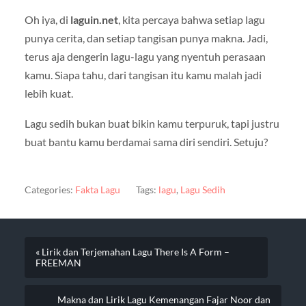
Oh iya, di
laguin.net
, kita percaya bahwa setiap lagu
punya cerita, dan setiap tangisan punya makna. Jadi,
terus aja dengerin lagu-lagu yang nyentuh perasaan
kamu. Siapa tahu, dari tangisan itu kamu malah jadi
lebih kuat.
Lagu sedih bukan buat bikin kamu terpuruk, tapi justru
buat bantu kamu berdamai sama diri sendiri. Setuju?
Categories:
Fakta Lagu
Tags:
lagu
,
Lagu Sedih
« Lirik dan Terjemahan Lagu There Is A Form –
FREEMAN
Makna dan Lirik Lagu Kemenangan Fajar Noor dan