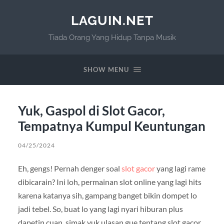
LAGUIN.NET
Tiada Orang Yang Hidup Tanpa Musik
SHOW MENU
Yuk, Gaspol di Slot Gacor,
Tempatnya Kumpul Keuntungan
04/25/2024
Eh, gengs! Pernah denger soal
slot gacor
yang lagi rame
dibicarain? Ini loh, permainan slot online yang lagi hits
karena katanya sih, gampang banget bikin dompet lo
jadi tebel. So, buat lo yang lagi nyari hiburan plus
dapetin cuan, simak yuk ulasan gue tentang slot gacor