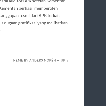
epada auditor BPK setelah Kementan
 Kementan berhasil memperoleh
tanggapan resmi dari BPK terkait
s dugaan gratifikasi yang melibatkan
.
THEME BY
ANDERS NORÉN
—
UP ↑