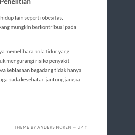
Penelitian
idup lain seperti obesitas,
l yang mungkin berkontribusi pada
ya memelihara pola tidur yang
uk mengurangi risiko penyakit
wa kebiasaan begadang tidak hanya
uga pada kesehatan jantung jangka
THEME BY
ANDERS NORÉN
—
UP ↑