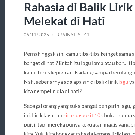
Rahasia di Balik Liri
Melekat di Hati
06/11/2025
/
BRAINYFISH41
Pernah nggak sih, kamu tiba-tiba keinget sama s
banget di hati? Entah itu lagu lama atau baru, ti
kamu terus kepikiran. Kadang sampai berulang-u
Nah, sebenarnya ada apa sih di balik lirik
lagu
ya
kita nempelin dia di hati?
Sebagai orang yang suka banget dengerin lagu, 
ini. Lirik lagu tuh
situs deposit 10k
bukan cuma se
puisi, tapi mereka punya kekuatan magis yang b
kita. Yuk, kita bongkar rahasia kenapa lirik lagu 