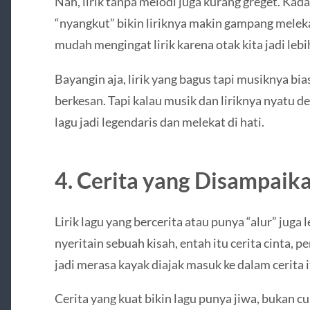
Nah, lirik tanpa melodi juga kurang greget. Kad
“nyangkut” bikin liriknya makin gampang melekat
mudah mengingat lirik karena otak kita jadi le
Bayangin aja, lirik yang bagus tapi musiknya bia
berkesan. Tapi kalau musik dan liriknya nyatu d
lagu jadi legendaris dan melekat di hati.
4. Cerita yang Disampaik
Lirik lagu yang bercerita atau punya “alur” juga
nyeritain sebuah kisah, entah itu cerita cinta, p
jadi merasa kayak diajak masuk ke dalam cerita i
Cerita yang kuat bikin lagu punya jiwa, bukan