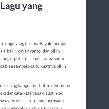
k Lagu yang
atu lagu yang liriknya kayak “nempel”
ba-tiba liriknya nyantol dan bikin
lang diputer di kepala tanpa sadar.
ng bisa sampai segitu kuatnya bikin
gue sering banget merhatiin fenomena
kedar kata-kata yang disusun jadi
isa nyentuh sisi terdalam perasaan
bisa “melekat” dan bikin kita jatuh