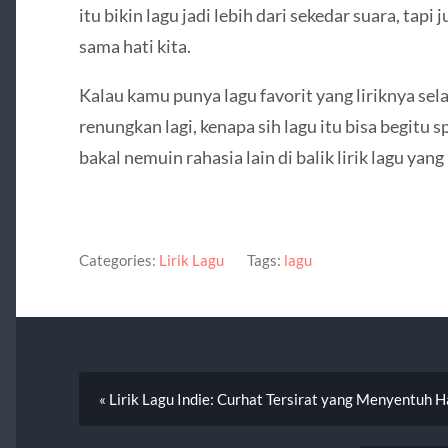
itu bikin lagu jadi lebih dari sekedar suara, ta
sama hati kita.
Kalau kamu punya lagu favorit yang liriknya sel
renungkan lagi, kenapa sih lagu itu bisa begitu 
bakal nemuin rahasia lain di balik lirik lagu yang
Categories:
Lirik Lagu
Tags:
lagu
« Lirik Lagu Indie: Curhat Tersirat yang Menyentuh H