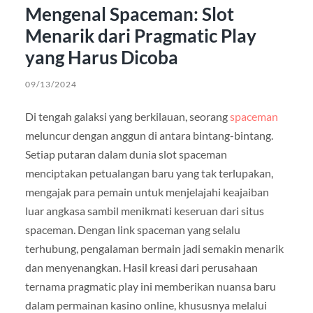
Mengenal Spaceman: Slot
Menarik dari Pragmatic Play
yang Harus Dicoba
09/13/2024
Di tengah galaksi yang berkilauan, seorang
spaceman
meluncur dengan anggun di antara bintang-bintang.
Setiap putaran dalam dunia slot spaceman
menciptakan petualangan baru yang tak terlupakan,
mengajak para pemain untuk menjelajahi keajaiban
luar angkasa sambil menikmati keseruan dari situs
spaceman. Dengan link spaceman yang selalu
terhubung, pengalaman bermain jadi semakin menarik
dan menyenangkan. Hasil kreasi dari perusahaan
ternama pragmatic play ini memberikan nuansa baru
dalam permainan kasino online, khususnya melalui