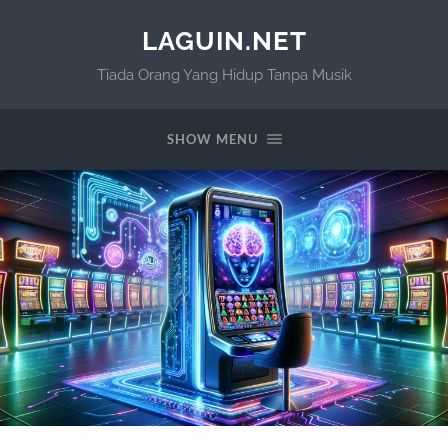
LAGUIN.NET
Tiada Orang Yang Hidup Tanpa Musik
SHOW MENU