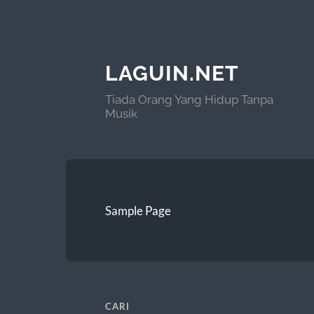
LAGUIN.NET
Tiada Orang Yang Hidup Tanpa
Musik
Sample Page
CARI