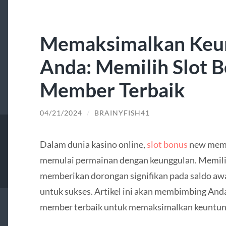
Memaksimalkan Keu
Anda: Memilih Slot 
Member Terbaik
04/21/2024
/
BRAINYFISH41
Dalam dunia kasino online,
slot bonus
new memb
memulai permainan dengan keunggulan. Memili
memberikan dorongan signifikan pada saldo aw
untuk sukses. Artikel ini akan membimbing And
member terbaik untuk memaksimalkan keuntun