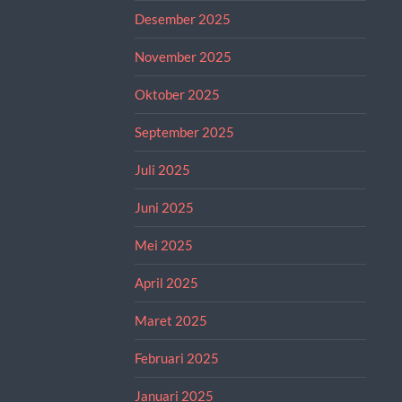
Desember 2025
November 2025
Oktober 2025
September 2025
Juli 2025
Juni 2025
Mei 2025
April 2025
Maret 2025
Februari 2025
Januari 2025