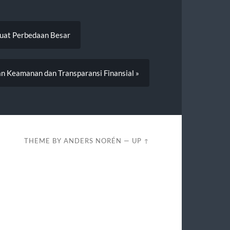
uat Perbedaan Besar
an Keamanan dan Transparansi Finansial »
THEME BY
ANDERS NORÉN
—
UP ↑