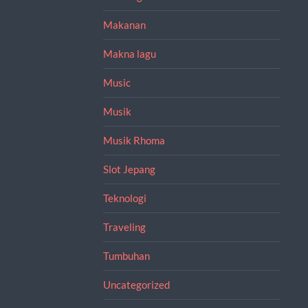
Makanan
Makna lagu
Music
Musik
Musik Rhoma
Slot Jepang
Teknologi
Traveling
Tumbuhan
Uncategorized