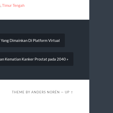
S
,
Timur Tengah
 Yang Dimainkan Di Platform Virtual
an Kematian Kanker Prostat pada 2040 »
THEME BY
ANDERS NORÉN
—
UP ↑