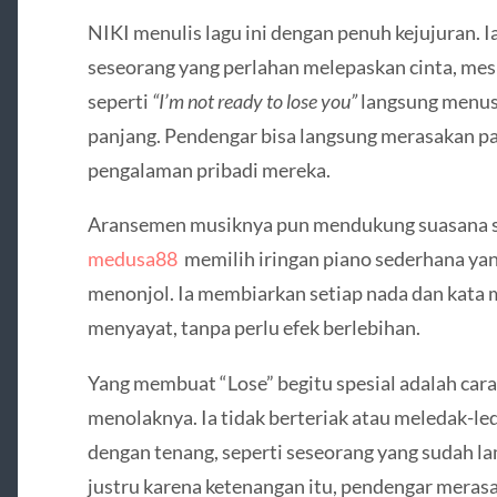
NIKI menulis lagu ini dengan penuh kejujuran.
seseorang yang perlahan melepaskan cinta, mesk
seperti
“I’m not ready to lose you”
langsung menusu
panjang. Pendengar bisa langsung merasakan pa
pengalaman pribadi mereka.
Aransemen musiknya pun mendukung suasana se
medusa88
memilih iringan piano sederhana y
menonjol. Ia membiarkan setiap nada dan kata
menyayat, tanpa perlu efek berlebihan.
Yang membuat “Lose” begitu spesial adalah car
menolaknya. Ia tidak berteriak atau meledak-le
dengan tenang, seperti seseorang yang sudah l
justru karena ketenangan itu, pendengar merasa