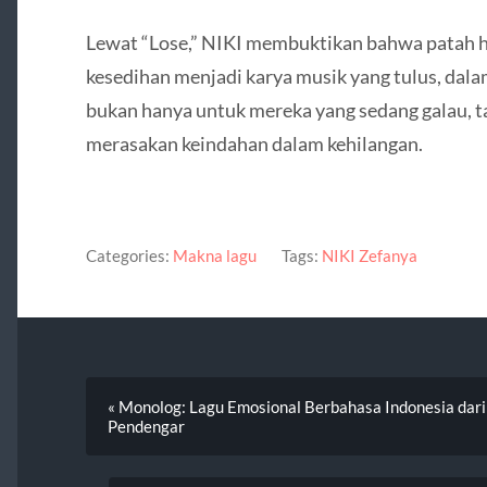
Lewat “Lose,” NIKI membuktikan bahwa patah ha
kesedihan menjadi karya musik yang tulus, dala
bukan hanya untuk mereka yang sedang galau, tap
merasakan keindahan dalam kehilangan.
Categories:
Makna lagu
Tags:
NIKI Zefanya
« Monolog: Lagu Emosional Berbahasa Indonesia da
Pendengar