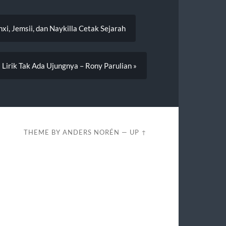
i, Jemsii, dan Naykilla Cetak Sejarah
Lirik Tak Ada Ujungnya – Rony Parulian »
THEME BY
ANDERS NORÉN
—
UP ↑