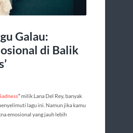
agu Galau:
ional di Balik
s’
Sadness
”
milik Lana Del Rey, banyak
enyelimuti lagu ini. Namun jika kamu
kna emosional yang jauh lebih