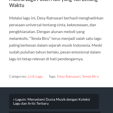
Waktu
Melalui lagu ini, Desy Ratnasari berhasil menghadirkan
perasaan universal tentang cinta, kekecewaan, dan
pengkhianatan. Dengan alunan melodi yang
melankolis, “Tenda Biru” terus menjadi salah satu lagu
paling berkesan dalam sejarah musik Indonesia. Meski
sudah puluhan tahun berlalu, pesan emosional dalam
lagu ini tetap relevan di hati pendengarnya.
Categories:
Lirik Lagu
Tags:
Desy Ratnasari
,
Tenda Biru
« Laguin: Menyelami Dunia Musik dengan Koleksi
Lagu dan Artis Terbaru