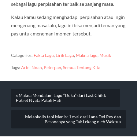
sebagai
lagu perpisahan terbaik sepanjang masa
.
Kalau kamu sedang menghadapi perpisahan atau ingin
mengenang masa lalu, lagu ini bisa menjadi teman yang
pas untuk menemani momen tersebut.
Categories:
Fakta Lagu
,
Lirik Lagu
,
Makna lagu
,
Musik
Tags:
Ariel Noah
,
Peterpan
,
Semua Tentang Kita
« Makna Mendalam Lagu “Duka” dari Last Child:
Potret Nyata Patah Hati
Melankolis tapi Manis: ‘Love’ dari Lana Del Rey dan
Pesonanya yang Tak Lekang oleh Waktu »