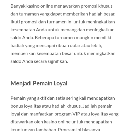
Banyak kasino online menawarkan promosi khusus
dan turnamen yang dapat memberikan hadiah besar.
Ikuti promosi dan turnamen ini untuk meningkatkan
kesempatan Anda untuk menang dan meningkatkan
saldo Anda. Beberapa turnamen mungkin memiliki
hadiah yang mencapai ribuan dolar atau lebih,
memberikan kesempatan besar untuk meningkatkan
saldo Anda secara signifikan.
Menjadi Pemain Loyal
Pemain yang aktif dan setia sering kali mendapatkan
bonus loyalitas atau hadiah khusus. Jadilah pemain
loyal dan manfaatkan program VIP atau loyalitas yang
ditawarkan oleh kasino online untuk mendapatkan
keuntungan tambahan. Program ini biasanya