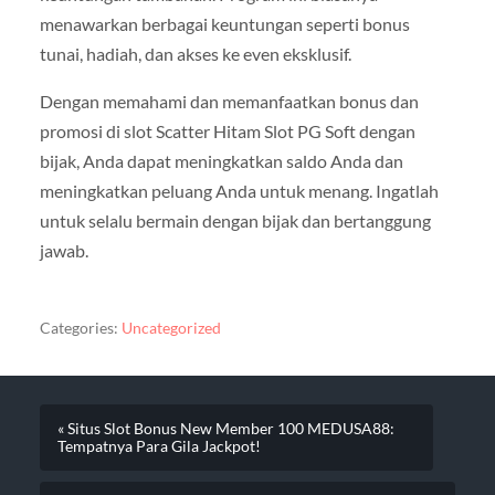
menawarkan berbagai keuntungan seperti bonus
tunai, hadiah, dan akses ke even eksklusif.
Dengan memahami dan memanfaatkan bonus dan
promosi di slot Scatter Hitam Slot PG Soft dengan
bijak, Anda dapat meningkatkan saldo Anda dan
meningkatkan peluang Anda untuk menang. Ingatlah
untuk selalu bermain dengan bijak dan bertanggung
jawab.
Categories:
Uncategorized
« Situs Slot Bonus New Member 100 MEDUSA88:
Tempatnya Para Gila Jackpot!