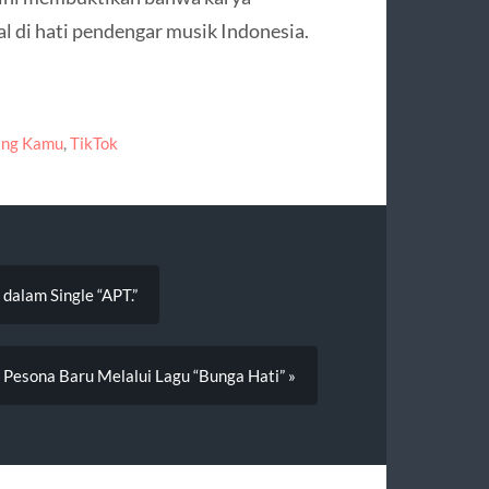
l di hati pendengar musik Indonesia.
ang Kamu
,
TikTok
dalam Single “APT.”
 Pesona Baru Melalui Lagu “Bunga Hati” »