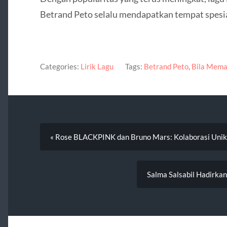
Betrand Peto selalu mendapatkan tempat spesia
Categories:
Lirik Lagu
Tags:
Betrand Peto
,
Bila Mem
« Rose BLACKPINK dan Bruno Mars: Kolaborasi Unik 
Salma Salsabil Hadirkan