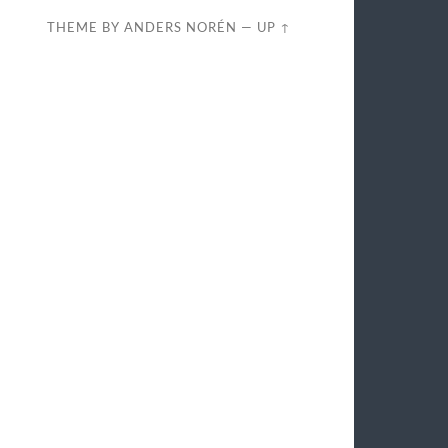
THEME BY
ANDERS NORÉN
—
UP ↑