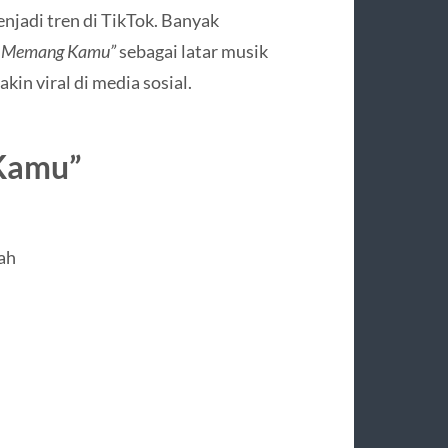
enjadi tren di TikTok. Banyak
a Memang Kamu”
sebagai latar musik
n viral di media sosial.
 Kamu”
dah