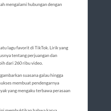
rnah mengalami hubungan dengan
tu lagu favorit di TikTok. Lirik yang
susnya tentang perjuangan dan
h dari 260 ribu video.
gambarkan suasana galau hingga
i sukses membuat pendengarnya
nyak yang mengaku terbawa perasaan
u ini membuktikan bahwa karya