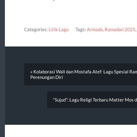
Categories:
Lirik Lagu
Tags:
Armada
,
Ramadan 2025
« Kolaborasi Wali dan Mostafa Atef: Lagu Spesial R
Perenungan Diri
“Sujud”: Lagu Religi Terbaru Matter Mo