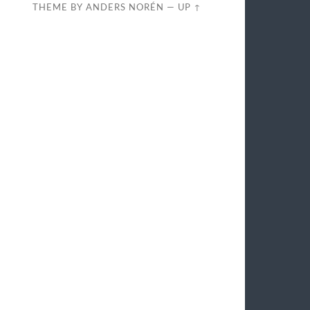
THEME BY
ANDERS NORÉN
—
UP ↑