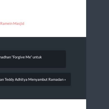
,
Ramein Masjid
amadhan “Forgive Me” untuk
s dan Teddy Adhitya Menyambut Ramadan »