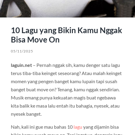
10 Lagu yang Bikin Kamu Nggak
Bisa Move On
05/11/2025
laguin.net
– Pernah nggak sih, kamu denger satu lagu
terus tiba-tiba keinget seseorang? Atau malah keinget
momen yang pengen banget kamu lupain tapi susah
banget buat move on? Tenang, kamu nggak sendirian.
Musik emang punya kekuatan magis buat ngebawa
kita balik ke masa lalu entah itu bahagia, nyesek, atau
nyesek banget.
Nah, kali ini gue mau bahas 10
lagu
yang dijamin bisa
bikin kamu susah move on. Tapi inget ya, dengerin lagu-