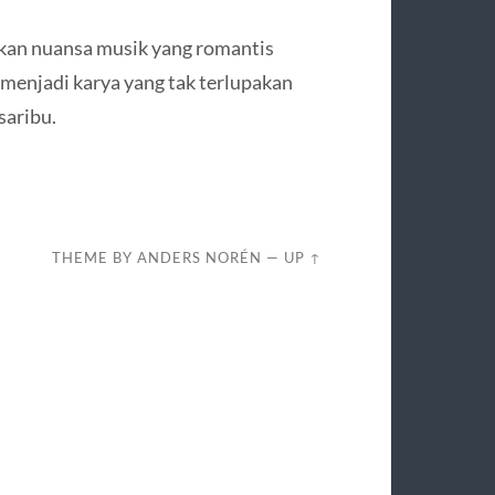
kan nuansa musik yang romantis
menjadi karya yang tak terlupakan
saribu.
THEME BY
ANDERS NORÉN
—
UP ↑