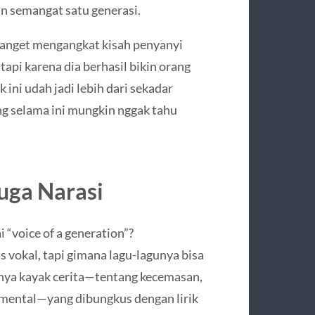
an semangat satu generasi.
 banget mengangkat kisah penyanyi
tapi karena dia berhasil bikin orang
ini udah jadi lebih dari sekadar
ang selama ini mungkin nggak tahu
uga Narasi
 “voice of a generation”?
 vokal, tapi gimana lagu-lagunya bisa
unya kayak cerita—tentang kecemasan,
n mental—yang dibungkus dengan lirik