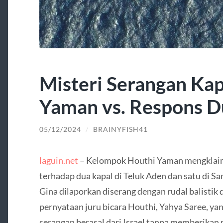
Misteri Serangan Kap
Yaman vs. Respons D
05/12/2024
/
BRAINYFISH41
laguin.net
– Kelompok Houthi Yaman mengklaim
terhadap dua kapal di Teluk Aden dan satu di
Gina dilaporkan diserang dengan rudal balistik 
pernyataan juru bicara Houthi, Yahya Saree, y
serangan berasal dari Israel tanpa memberikan ri