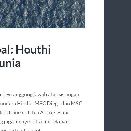
al: Houthi
unia
 bertanggung jawab atas serangan
 Samudera Hindia. MSC Diego dan MSC
dan drone di Teluk Aden, sesuai
ang juga menyebut kemungkinan
ncian lebih lanjut.