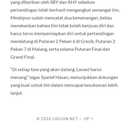
yang diberikan oleh SBY dan AHY sebelum
pertandingan telah berhasil mengangkat semangat tim.
Meskipun sudah mencatat dua kemenangan, beliau
menekankan bahwa tim tidak boleh berpuas diri dan
harus terus mempersiapkan diri untuk pertandingan
mendatang di Putaran 2 Pekan 6 di Gresik, Putaran 2
Pekan 7 di Malang, serta selama Putaran Final dan
Grand Final.
“Di setiap fase yang akan datang, Lavani harus
menang,” tegas Syarief Hasan, menunjukkan dukungan
yang kuat untuk tim dalam mencapai kesuksesan lebih
lanjut.
© 2026
LAGUIN.NET
—
UP ↑