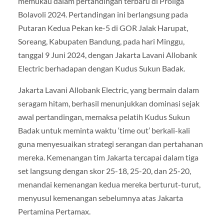
memukau dalam pertandingan terbaru di Proliga
Bolavoli 2024. Pertandingan ini berlangsung pada
Putaran Kedua Pekan ke-5 di GOR Jalak Harupat,
Soreang, Kabupaten Bandung, pada hari Minggu,
tanggal 9 Juni 2024, dengan Jakarta Lavani Allobank
Electric berhadapan dengan Kudus Sukun Badak.
Jakarta Lavani Allobank Electric, yang bermain dalam
seragam hitam, berhasil menunjukkan dominasi sejak
awal pertandingan, memaksa pelatih Kudus Sukun
Badak untuk meminta waktu ‘time out’ berkali-kali
guna menyesuaikan strategi serangan dan pertahanan
mereka. Kemenangan tim Jakarta tercapai dalam tiga
set langsung dengan skor 25-18, 25-20, dan 25-20,
menandai kemenangan kedua mereka berturut-turut,
menyusul kemenangan sebelumnya atas Jakarta
Pertamina Pertamax.