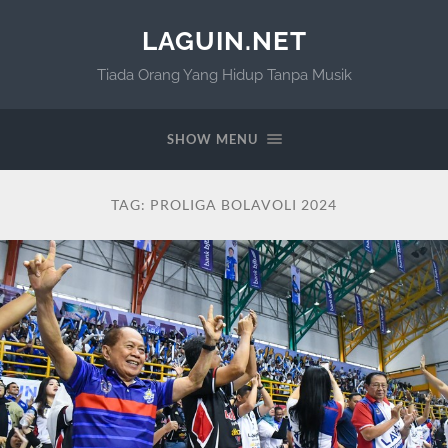
LAGUIN.NET
Tiada Orang Yang Hidup Tanpa Musik
SHOW MENU
TAG:
PROLIGA BOLAVOLI 2024