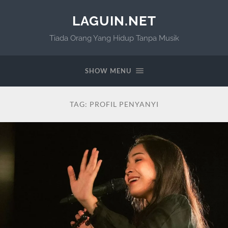
LAGUIN.NET
Tiada Orang Yang Hidup Tanpa Musik
SHOW MENU
TAG:
PROFIL PENYANYI