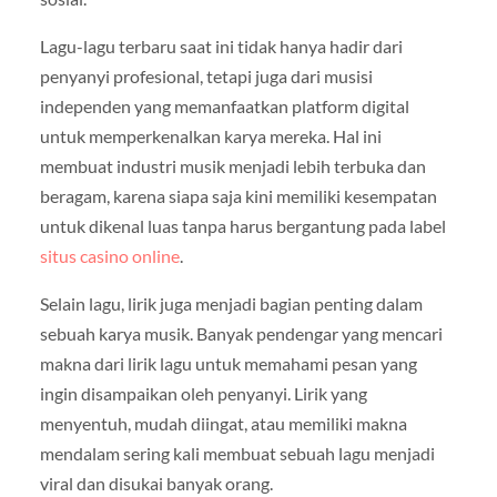
Lagu-lagu terbaru saat ini tidak hanya hadir dari
penyanyi profesional, tetapi juga dari musisi
independen yang memanfaatkan platform digital
untuk memperkenalkan karya mereka. Hal ini
membuat industri musik menjadi lebih terbuka dan
beragam, karena siapa saja kini memiliki kesempatan
untuk dikenal luas tanpa harus bergantung pada label
situs casino online
.
Selain lagu, lirik juga menjadi bagian penting dalam
sebuah karya musik. Banyak pendengar yang mencari
makna dari lirik lagu untuk memahami pesan yang
ingin disampaikan oleh penyanyi. Lirik yang
menyentuh, mudah diingat, atau memiliki makna
mendalam sering kali membuat sebuah lagu menjadi
viral dan disukai banyak orang.