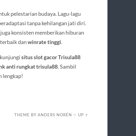
ntuk pelestarian budaya. Lagu-lagu
beradaptasi tanpa kehilangan jati diri.
g juga konsisten memberikan hiburan
 terbaik dan
winrate tinggi
.
 kunjungi
situs slot gacor Trisula88
ink anti rungkat trisula88
. Sambil
n lengkap!
THEME BY
ANDERS NORÉN
—
UP ↑