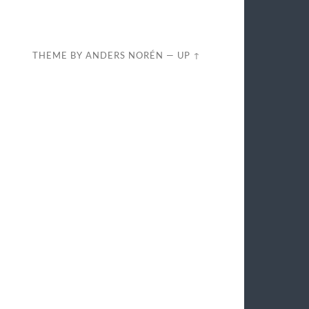
THEME BY
ANDERS NORÉN
—
UP ↑