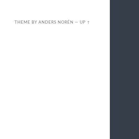
THEME BY
ANDERS NORÉN
—
UP ↑