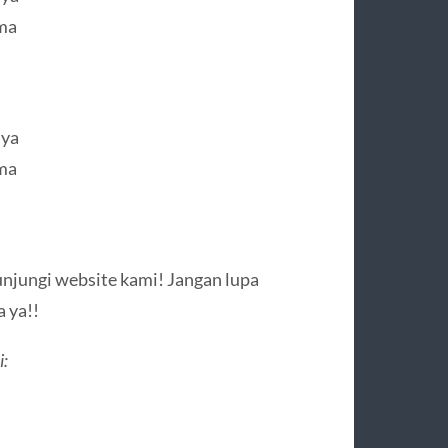
ama
nya
ama
njungi website kami! Jangan lupa
a ya!!
i: