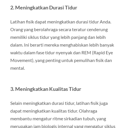
2. Meningkatkan Durasi Tidur
Latihan fisik dapat meningkatkan durasi tidur Anda.
Orang yang berolahraga secara teratur cenderung
memiliki siklus tidur yang lebih panjang dan lebih
dalam. Ini berarti mereka menghabiskan lebih banyak
waktu dalam fase tidur nyenyak dan REM (Rapid Eye
Movement), yang penting untuk pemulihan fisik dan
mental.
3. Meningkatkan Kualitas Tidur
Selain meningkatkan durasi tidur, latihan fisik juga
dapat meningkatkan kualitas tidur. Olahraga
membantu mengatur ritme sirkadian tubuh, yang
merupakan jam biologis internal yang mengatur siklus