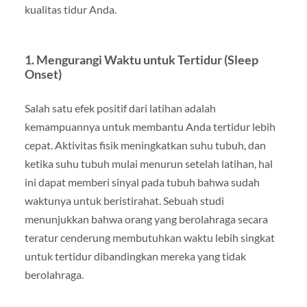
kualitas tidur Anda.
1. Mengurangi Waktu untuk Tertidur (Sleep
Onset)
Salah satu efek positif dari latihan adalah
kemampuannya untuk membantu Anda tertidur lebih
cepat. Aktivitas fisik meningkatkan suhu tubuh, dan
ketika suhu tubuh mulai menurun setelah latihan, hal
ini dapat memberi sinyal pada tubuh bahwa sudah
waktunya untuk beristirahat. Sebuah studi
menunjukkan bahwa orang yang berolahraga secara
teratur cenderung membutuhkan waktu lebih singkat
untuk tertidur dibandingkan mereka yang tidak
berolahraga.