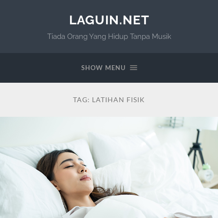
LAGUIN.NET
Tiada Orang Yang Hidup Tanpa Musik
SHOW MENU
TAG:
LATIHAN FISIK