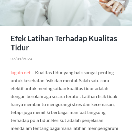
Efek Latihan Terhadap Kualitas
Tidur
07/01/2024
laguin.net
– Kualitas tidur yang baik sangat penting
untuk kesehatan fisik dan mental. Salah satu cara
efektif untuk meningkatkan kualitas tidur adalah
dengan berolahraga secara teratur. Latihan fisik tidak
hanya membantu mengurangi stres dan kecemasan,
tetapi juga memiliki berbagai manfaat langsung
terhadap pola tidur. Berikut adalah penjelasan
mendalam tentang bagaimana latihan mempengaruhi