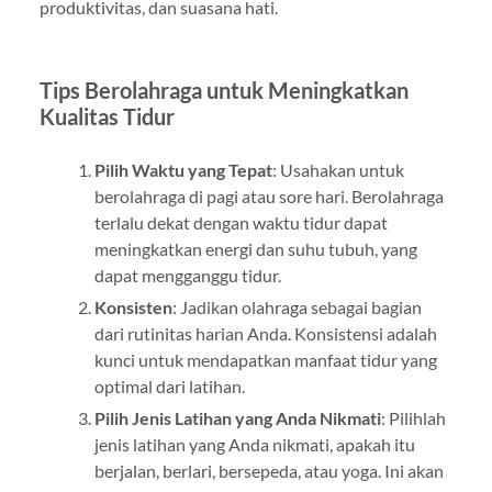
produktivitas, dan suasana hati.
Tips Berolahraga untuk Meningkatkan
Kualitas Tidur
Pilih Waktu yang Tepat
: Usahakan untuk
berolahraga di pagi atau sore hari. Berolahraga
terlalu dekat dengan waktu tidur dapat
meningkatkan energi dan suhu tubuh, yang
dapat mengganggu tidur.
Konsisten
: Jadikan olahraga sebagai bagian
dari rutinitas harian Anda. Konsistensi adalah
kunci untuk mendapatkan manfaat tidur yang
optimal dari latihan.
Pilih Jenis Latihan yang Anda Nikmati
: Pilihlah
jenis latihan yang Anda nikmati, apakah itu
berjalan, berlari, bersepeda, atau yoga. Ini akan